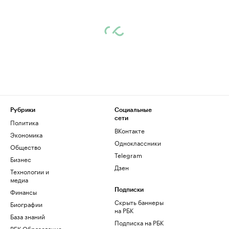
Рубрики
Социальные
сети
Политика
ВКонтакте
Экономика
Одноклассники
Общество
Telegram
Бизнес
Дзен
Технологии и
медиа
Финансы
Подписки
Скрыть баннеры
Биографии
на РБК
База знаний
Подписка на РБК
РБК Образование