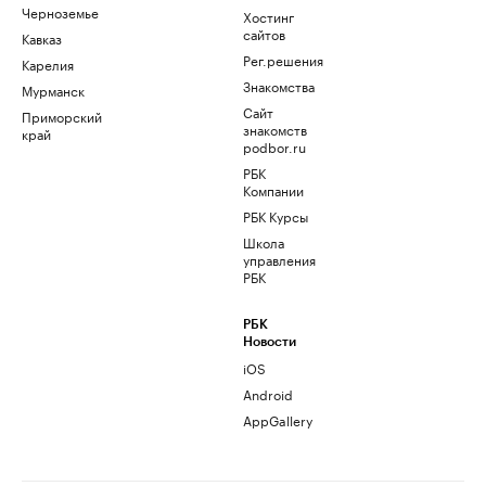
Черноземье
Хостинг
сайтов
Кавказ
Рег.решения
Карелия
Знакомства
Мурманск
Сайт
Приморский
знакомств
край
podbor.ru
РБК
Компании
РБК Курсы
Школа
управления
РБК
РБК
Новости
iOS
Android
AppGallery