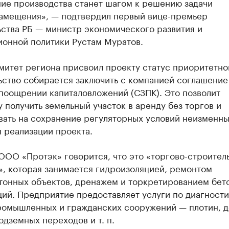
ие производства станет шагом к решению задачи
амещения», — подтвердил первый вице-премьер
ьства РБ — министр экономического развития и
ионной политики Рустам Муратов.
митет региона присвоил проекту статус приоритетно
ьство собирается заключить с компанией соглашение
поощрении капиталовложений (СЗПК). Это позволит
 получить земельный участок в аренду без торгов и
вать на сохранение регуляторных условий неизменны
 реализации проекта.
ООО «Протэк» говорится, что это «торгово-строител
», которая занимается гидроизоляцией, ремонтом
тонных объектов, дренажем и торкретированием бет
ий. Предприятие предоставляет услуги по диагности
ромышленных и гражданских сооружений — плотин, д
одземных переходов и т. п.