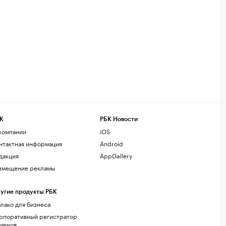
К
РБК Новости
компании
iOS
нтактная информация
Android
дакция
AppGallery
змещение рекламы
угие продукты РБК
лако для бизнеса
рпоративный регистратор
менов