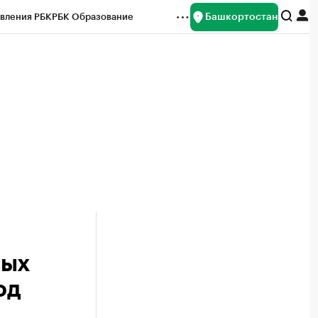
Башкортостан
вления РБК
РБК Образование
редитные рейтинги
Франшизы
Газета
ок наличной валюты
ных
од