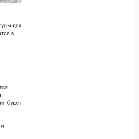
туры для
тся в
тся
а
ия будет
 и