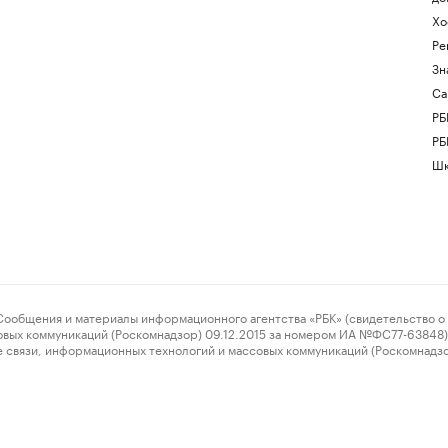
Хо
Ре
Зн
Са
РБ
РБ
Шк
ения и материалы информационного агентства «РБК» (свидетельство о 
овых коммуникаций (Роскомнадзор) 09.12.2015 за номером ИА №ФС77-63848) 
 связи, информационных технологий и массовых коммуникаций (Роскомнадз