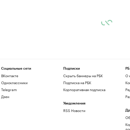
Социальные сети
Подписки
РБ
ВКонтакте
Скрыть баннеры на РБК
О 
Одноклассники
Подписка на РБК
Ко
Telegram
Корпоративная подписка
Ре
Дзен
Ра
Уведомления
RSS Новости
Др
Об
Ко
до