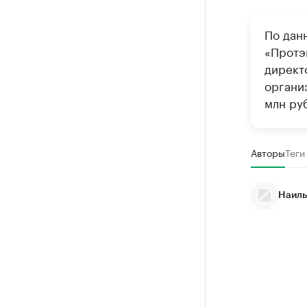
По дан
«Протэ
директ
организ
млн руб
Авторы
Теги
Наиль