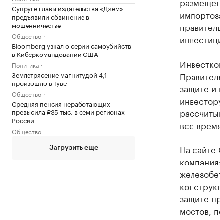
размещен
Супруге главы издательства «Джем»
импортоз
предъявили обвинение в
мошенничестве
правител
Общество
инвестиц
Bloomberg узнал о серии самоубийств
в Киберкомандовании США
Инвестко
Политика
Правител
Землетрясение магнитудой 4,1
произошло в Туве
защите и 
Общество
инвестору
Средняя пенсия неработающих
рассчиты
превысила ₽35 тыс. в семи регионах
России
все время
Общество
На сайте 
Загрузить еще
компания
железобе
конструкц
защите п
мостов, п