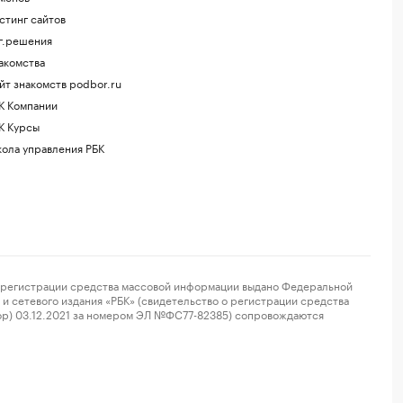
стинг сайтов
г.решения
акомства
йт знакомств podbor.ru
К Компании
К Курсы
ола управления РБК
регистрации средства массовой информации выдано Федеральной
и сетевого издания «РБК» (свидетельство о регистрации средства
ор) 03.12.2021 за номером ЭЛ №ФС77-82385) сопровождаются