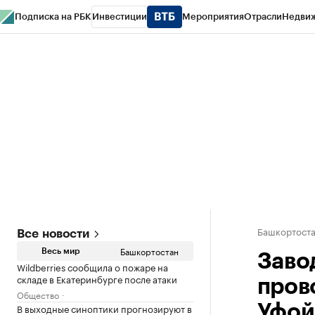
Подписка на РБК
Инвестиции
Мероприятия
Отрасли
Недви
РБК Курсы
РБК Life
Тренды
Визионеры
Национальные проекты
Горо
Спецпроекты СПб
Конференции СПб
Спецпроекты
Проверка конт
Башкортост
Все новости
Башкортостан
Весь мир
Заво
Wildberries сообщила о пожаре на
складе в Екатеринбурге после атаки
пров
Общество
В выходные синоптики прогнозируют в
Уфой