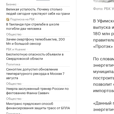
Бизнес
Фото: РБК 
Великая усталость. Почему столько
людей сегодня чувствуют себя на грани
Подписка на РБК
В Уфимск
В Таиланде при стрельбе в школе
выпуска и
погибли два человека
180 млн р
Общество
правител
Зачем смартфону телеобъектив, 200
Мп и большой сенсор
«Протэк»
РБК и Huawei
Беспилотную опасность объявили в
По словам
Свердловской области
энергети
Политика
Синоптик допустил обновление
муниципал
температурного рекорда в Москве 7
построить
августа
позволит 
Общество
Умерла заслуженный тренер России по
импортоз
фехтованию Фаина Саевич
Общество
«Данный 
Минтранс предложил способ
финансирования защиты трасс от БПЛА
энергети
Политика