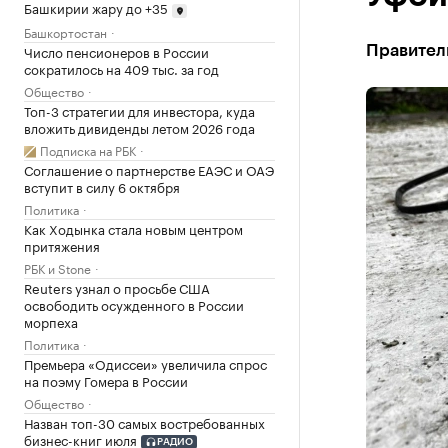
Башкирии жару до +35
Башкортостан
Число пенсионеров в России
Правитель
сократилось на 409 тыс. за год
Общество
Топ-3 стратегии для инвестора, куда
вложить дивиденды летом 2026 года
Подписка на РБК
Соглашение о партнерстве ЕАЭС и ОАЭ
вступит в силу 6 октября
Политика
Как Ходынка стала новым центром
притяжения
РБК и Stone
Reuters узнал о просьбе США
освободить осужденного в России
морпеха
Политика
Премьера «Одиссеи» увеличила спрос
на поэму Гомера в России
Общество
Назван топ-30 самых востребованных
бизнес-книг июля
РАДИО