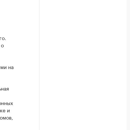
го.
 о
ми на
ьная
онных
ке и
омов,