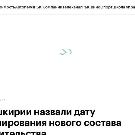
жимость
Autonews
РБК Компании
Телеканал
РБК Вино
Спорт
Школа упра
д
Стиль
Крипто
РБК Бизнес-среда
Дискуссионный клуб
Исследования
К
рагентов
Политика
Экономика
Бизнес
Технологии и медиа
Финансы
Рын
ан
шкирии назвали дату
ирования нового состава
ительства