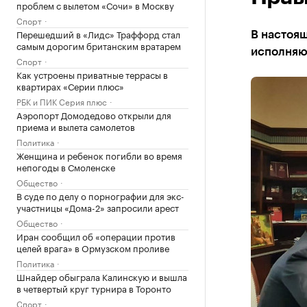
проблем с вылетом «Сочи» в Москву
Спорт
Перешедший в «Лидс» Траффорд стал
В настоящ
самым дорогим британским вратарем
исполняю
Спорт
Как устроены приватные террасы в
квартирах «Серии плюс»
РБК и ПИК Серия плюс
Аэропорт Домодедово открыли для
приема и вылета самолетов
Политика
Женщина и ребенок погибли во время
непогоды в Смоленске
Общество
В суде по делу о порнографии для экс-
участницы «Дома-2» запросили арест
Общество
Иран сообщил об «операции против
целей врага» в Ормузском проливе
Политика
Шнайдер обыграла Калинскую и вышла
в четвертый круг турнира в Торонто
Спорт