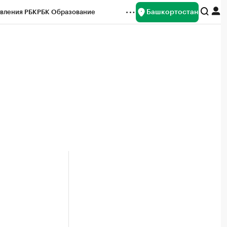
Башкортостан
вления РБК
РБК Образование
редитные рейтинги
Франшизы
Газета
ок наличной валюты