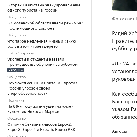
В горах Казахстана эвакуировали еще
одного туриста из России
Общество
Фото: сайт 
В Смоленской области ввели режим ЧС
после мощного циклона
Радий Ха
Общество
Правител
Что такое медленная жизнь и какую
роль в этом играет дерево
субботу 
РБК и Старквуд
Эксперты и студенты назвали
«До 24 о
преимущества обучения за рубежом
установл
РАДИО
Общество
руководи
Сеул счел санкции Британии против
России угрозой своей
Как
сооб
энергобезопасности
Политика
Башкортос
На 88-м году жизни ушел из жизни
указом Р
художник Николай Марков
обязаннос
Общество
Отличия бензина классов Евро-2,
Евро-3, Евро-4 и Евро-5. Видео РБК
Авторы
Общество