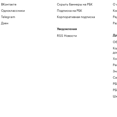
ВКонтакте
Скрыть баннеры на РБК
О 
Одноклассники
Подписка на РБК
Ко
Telegram
Корпоративная подписка
Ре
Дзен
Ра
Уведомления
RSS Новости
Др
Об
Ко
до
Хо
Ре
Зн
Са
РБ
РБ
Шк