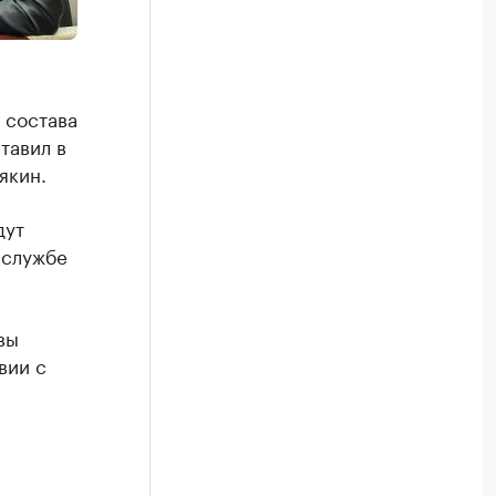
 состава
тавил в
якин.
дут
-службе
вы
вии с