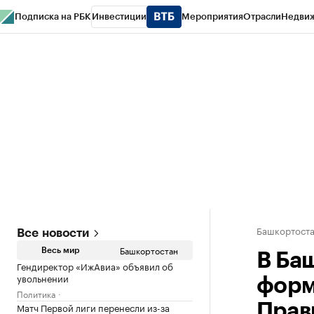
Подписка на РБК
Инвестиции
Мероприятия
Отрасли
Недви
РБК Курсы
РБК Life
Тренды
Визионеры
Национальные проекты
Горо
Спецпроекты СПб
Конференции СПб
Спецпроекты
Проверка конт
Башкортост
Все новости
Башкортостан
Весь мир
В Ба
Гендиректор «ИжАвиа» объявил об
увольнении
форм
Политика
Матч Первой лиги перенесли из-за
Прав