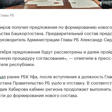
Главы РБ
биров получил предложения по формированию нового
ьства Башкортостана. Предварительный состав предс
руководитель Администрации Главы РБ Александр Сид
ктября предложения будут рассмотрены и далее прой
енную процедуру согласования», — отметили в пресс
теля республики.
щал
ранее РБК Уфа, после вступления в должность Гла
тана Правительство РБ ушло в отставку. В соответст
адия Хабирова кабмин региона продолжает выполнять
ти до формирования нового состава.