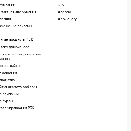
компании
iOS
нтактная информация
Android
дакция
AppGallery
змещение рекламы
угие продукты РБК
лако для бизнеса
рпоративный регистратор
менов
стинг сайтов
г.решения
акомства
йт знакомств podbor.ru
К Компании
К Курсы
ола управления РБК