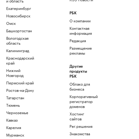
и область
Екатеринбург
РБК
Новосибирск
О компании
Омск
Контактная
Башкортостан
информация
Вологодская
Редакция
область
Размещение
Калининград
рекламы
Краснодарский
край
Другие
Нижний
продукты
Новгород
РБК
Пермский край
Облако для
бизнеса
Ростов-на-Дону
Корпоративный
Татарстан
регистратор
Тюмень
доменов
Черноземье
Хостинг
сайтов
Кавказ
Рег.решения
Карелия
Знакомства
Мурманск