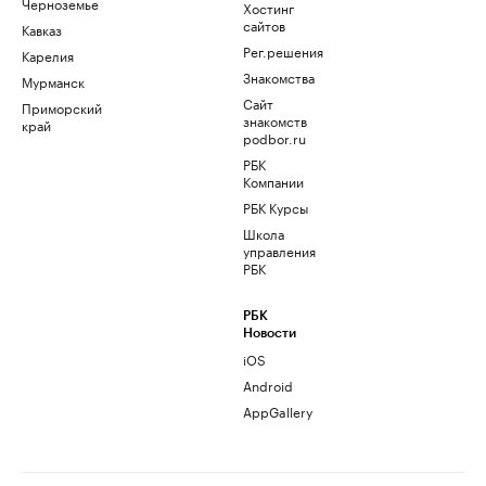
Черноземье
Хостинг
сайтов
Кавказ
Рег.решения
Карелия
Знакомства
Мурманск
Сайт
Приморский
знакомств
край
podbor.ru
РБК
Компании
РБК Курсы
Школа
управления
РБК
РБК
Новости
iOS
Android
AppGallery