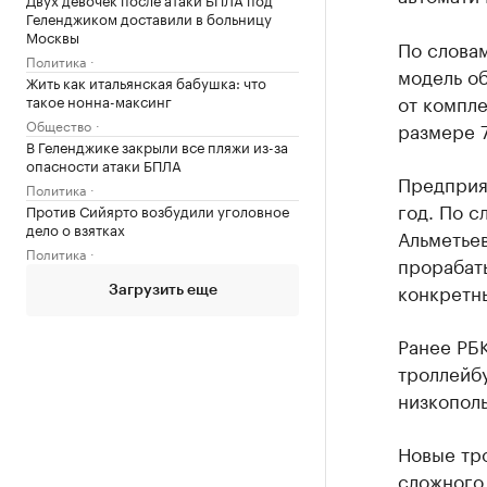
Геленджиком доставили в больницу
Москвы
По словам
Политика
модель об
Жить как итальянская бабушка: что
от компле
такое нонна-максинг
Общество
размере 7
В Геленджике закрыли все пляжи из-за
опасности атаки БПЛА
Предприя
Политика
год. По с
Против Сийярто возбудили уголовное
дело о взятках
Альметье
Политика
прорабат
конкретны
Загрузить еще
Ранее РБ
троллейб
низкопол
Новые тр
сложного