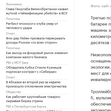
Экономика
Фото: сайт
Глава Генштаба Великобритании назвал
жуткой «геймификацию убийств» в ВСУ
Третью по
Политика
батарее п
Регбист японского клуба умер от
теплового удара
машины за
Спорт
километр
Фон дер Ляйен призвала перекрывать
десятков 
доходы России «со всех сторон»
Политика
Как выход на фондовый рынок изменил
Низкопол
компании малого бизнеса
оснащены
РБК и МСП Банк
экологии.
Обладатель Кубка Стэнли Кузнецов
подписал контракт с «Сибирью»
мест для 
Спорт
инвалидно
В Абхазии во второй раз за неделю
произошло отключение электричества
Троллейб
Общество
Как работает крупнейшая товарно-
fi, мульт
сырьевая биржа страны
обеспечи
РБК и Петербургская Биржа
автомати
Двух девочек после атаки БПЛА под