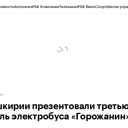
жимость
Autonews
РБК Компании
Телеканал
РБК Вино
Спорт
Школа упра
д
Стиль
Крипто
РБК Бизнес-среда
Дискуссионный клуб
Исследования
К
рагентов
Политика
Экономика
Бизнес
Технологии и медиа
Финансы
Рын
ан
шкирии презентовали треть
ль электробуса «Горожанин