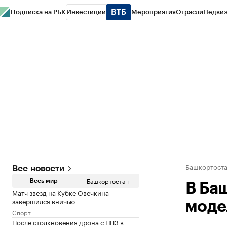
Подписка на РБК
Инвестиции
Мероприятия
Отрасли
Недви
РБК Курсы
РБК Life
Тренды
Визионеры
Национальные проекты
Горо
Спецпроекты СПб
Конференции СПб
Спецпроекты
Проверка конт
Башкортост
Все новости
Башкортостан
Весь мир
В Ба
Матч звезд на Кубке Овечкина
завершился вничью
моде
Спорт
После столкновения дрона с НПЗ в