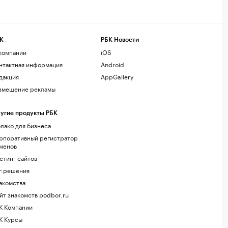
К
РБК Новости
компании
iOS
нтактная информация
Android
дакция
AppGallery
змещение рекламы
угие продукты РБК
лако для бизнеса
рпоративный регистратор
менов
стинг сайтов
г.решения
акомства
йт знакомств podbor.ru
К Компании
К Курсы