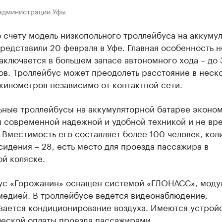
 администрации Уфы
 счету модель низкопольного троллейбуса на аккуму
редставили 20 февраля в Уфе. Главная особенность 
ключается в большем запасе автономного хода – до
ов. Троллейбус может преодолеть расстояние в неск
километров независимо от контактной сети.
ьные троллейбусы на аккумуляторной батарее эконо
 современной надежной и удобной техникой и не вр
 Вместимость его составляет более 100 человек, кол
сидения – 28, есть место для проезда пассажира в
й коляске.
ус «Горожанин» оснащен системой «ГЛОНАСС», моду
имедией. В троллейбусе ведется видеонаблюдение,
вается кондиционирование воздуха. Имеются устройс
ческой оплаты проезда пассажирами.