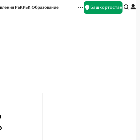
Башкортостан
вления РБК
РБК Образование
редитные рейтинги
Франшизы
Газета
ок наличной валюты
ю
»