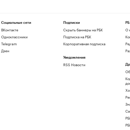
Социальные сети
Подписки
РБ
ВКонтакте
Скрыть баннеры на РБК
О 
Одноклассники
Подписка на РБК
Ко
Telegram
Корпоративная подписка
Ре
Дзен
Ра
Уведомления
RSS Новости
Др
Об
Ко
до
Хо
Ре
Зн
Са
РБ
РБ