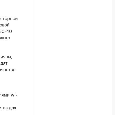
ляторной
новой
 30-40
олько
мичны,
едят
ичество
лями wi-
тва для