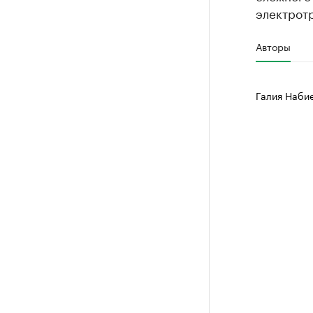
электрот
Авторы
Галия Наби