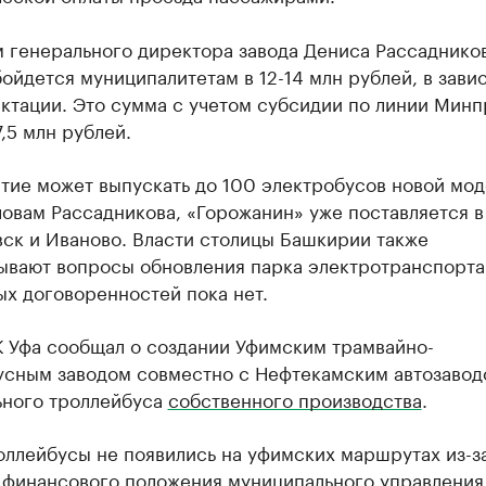
 генерального директора завода Дениса Рассадников
ойдется муниципалитетам в 12-14 млн рублей, в зави
ктации. Это сумма с учетом субсидии по линии Минп
,5 млн рублей.
тие может выпускать до 100 электробусов новой мод
ловам Рассадникова, «Горожанин» уже поставляется в
вск и Иваново. Власти столицы Башкирии также
ывают вопросы обновления парка электротранспорта
х договоренностей пока нет.
К Уфа сообщал о создании Уфимским трамвайно-
усным заводом совместно с Нефтекамским автозавод
ьного троллейбуса
собственного производства
.
оллейбусы не появились на уфимских маршрутах из-з
 финансового положения муниципального управления