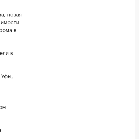
а, новая
симости
рома в
ели в
 Уфы,
ом
а