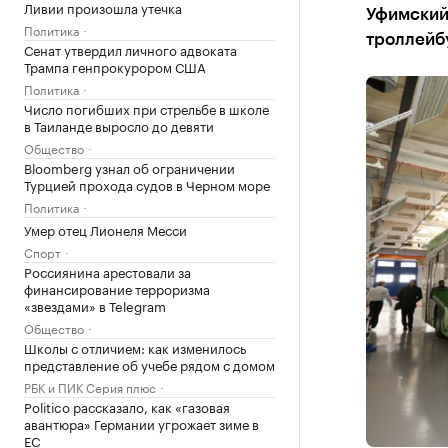
Ливии произошла утечка
Уфимский
Политика
троллейб
Сенат утвердил личного адвоката
Трампа генпрокурором США
Политика
Число погибших при стрельбе в школе
в Таиланде выросло до девяти
Общество
Bloomberg узнал об ограничении
Турцией прохода судов в Черном море
Политика
Умер отец Лионеля Месси
Спорт
Россиянина арестовали за
финансирование терроризма
«звездами» в Telegram
Общество
Школы с отличием: как изменилось
представление об учебе рядом с домом
РБК и ПИК Серия плюс
Politico рассказало, как «газовая
авантюра» Германии угрожает зиме в
ЕС