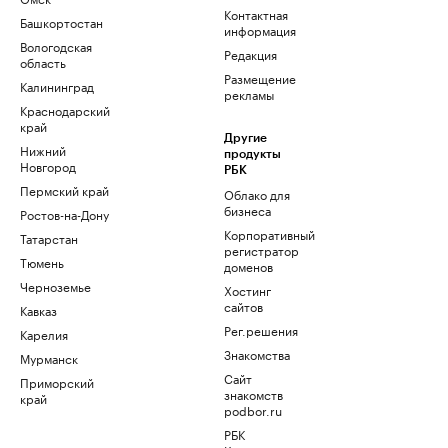
Контактная
Башкортостан
информация
Вологодская
Редакция
область
Размещение
Калининград
рекламы
Краснодарский
край
Другие
Нижний
продукты
Новгород
РБК
Пермский край
Облако для
бизнеса
Ростов-на-Дону
Корпоративный
Татарстан
регистратор
Тюмень
доменов
Черноземье
Хостинг
сайтов
Кавказ
Рег.решения
Карелия
Знакомства
Мурманск
Сайт
Приморский
знакомств
край
podbor.ru
РБК