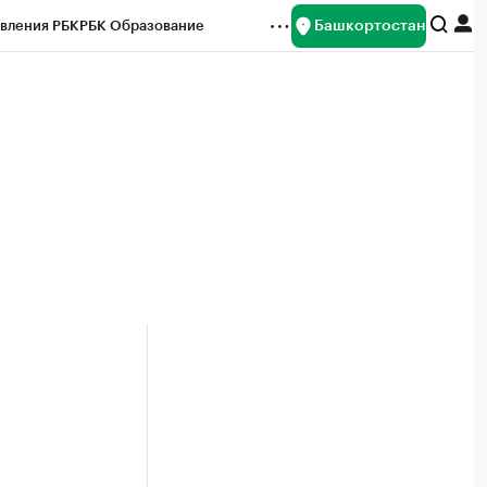
Башкортостан
вления РБК
РБК Образование
редитные рейтинги
Франшизы
Газета
ок наличной валюты