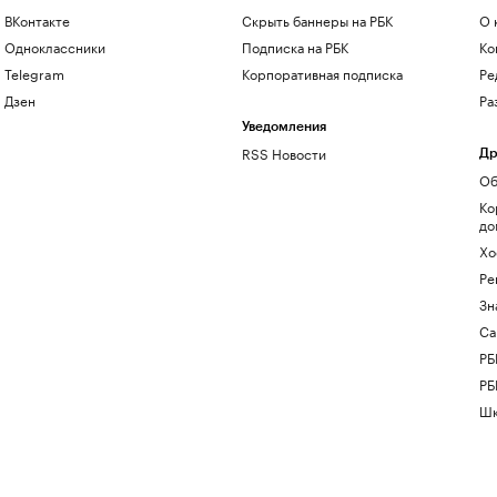
ВКонтакте
Скрыть баннеры на РБК
О 
Одноклассники
Подписка на РБК
Ко
Telegram
Корпоративная подписка
Ре
Дзен
Ра
Уведомления
RSS Новости
Др
Об
Ко
до
Хо
Ре
Зн
Са
РБ
РБ
Шк