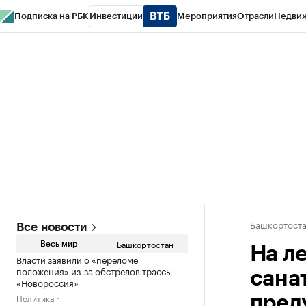
Подписка на РБК
Инвестиции
Мероприятия
Отрасли
Недви
РБК Курсы
РБК Life
Тренды
Визионеры
Национальные проекты
Горо
Спецпроекты СПб
Конференции СПб
Спецпроекты
Проверка конт
Башкортост
Все новости
Башкортостан
Весь мир
На л
Власти заявили о «переломе
положения» из-за обстрелов трассы
сана
«Новороссия»
Политика
пред