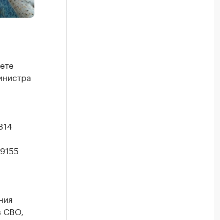
ете
инистра
814
 9155
ния
в СВО,