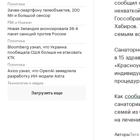
сообщил с
Политика
нехваткой
Зачем смартфону телеобъектив, 200
Мп и большой сенсор
Госсобран
РБК и Huawei
Хабиров. 
Новая Зеландия анонсировала 36-й
семьям в
пакет санкций против России
Политика
Bloomberg узнал, что Украина
Санаторн
пообещала США больше не атаковать
в 15 здра
КТК
«Красноус
Политика
Axios узнал, что OpenAI замедлила
индивиду
разработку ИИ-модели Astra
процедур
Технологии и медиа
Загрузить еще
Как
сооб
санатории
семей из
на лечени
Авторы
Теги