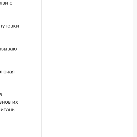
язи с
путевки
азывают
ключая
в
енов их
читаны