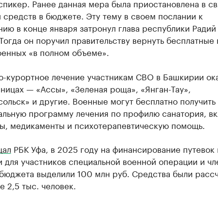
пикер. Ранее данная мера была приостановлена в св
 средств в бюджете. Эту тему в своем послании к
ию в конце января затронул глава республики Радий
Тогда он поручил правительству вернуть бесплатные 
оенных «в полном объеме».
о-курортное лечение участникам СВО в Башкирии ок
вницах — «Ассы», «Зеленая роща», «Янган-Тау»,
ольск» и другие. Военные могут бесплатно получить
альную программу лечения по профилю санатория, в
ы, медикаменты и психотерапевтическую помощь.
щал
РБК Уфа, в 2025 году на финансирование путевок 
 для участников специальной военной операции и чл
 бюджета выделили 100 млн руб. Средства были расс
е 2,5 тыс. человек.