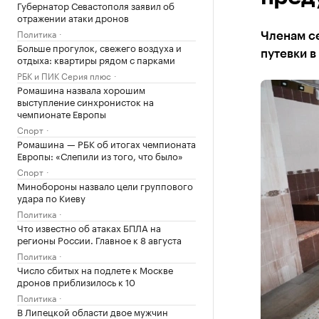
Губернатор Севастополя заявил об
отражении атаки дронов
Политика
Членам с
Больше прогулок, свежего воздуха и
путевки в
отдыха: квартиры рядом с парками
РБК и ПИК Серия плюс
Ромашина назвала хорошим
выступление синхронисток на
чемпионате Европы
Спорт
Ромашина — РБК об итогах чемпионата
Европы: «Слепили из того, что было»
Спорт
Минобороны назвало цели группового
удара по Киеву
Политика
Что известно об атаках БПЛА на
регионы России. Главное к 8 августа
Политика
Число сбитых на подлете к Москве
дронов приблизилось к 10
Политика
В Липецкой области двое мужчин