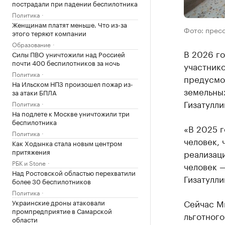
пострадали при падении беспилотника
Политика
Женщинам платят меньше. Что из-за
Фото: прес
этого теряют компании
Образование
В 2026 г
Силы ПВО уничтожили над Россией
почти 400 беспилотников за ночь
участник
Политика
предусмо
На Ильском НПЗ произошел пожар из-
земельны
за атаки БПЛА
Гизатулли
Политика
На подлете к Москве уничтожили три
беспилотника
«В 2025 г
Политика
человек, 
Как Ходынка стала новым центром
притяжения
реализац
РБК и Stone
человек —
Над Ростовской областью перехватили
Гизатулли
более 30 беспилотников
Политика
Сейчас М
Украинские дроны атаковали
промпредприятие в Самарской
льготного
области