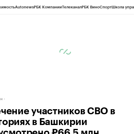
жимость
Autonews
РБК Компании
Телеканал
РБК Вино
Спорт
Школа упра
д
Стиль
Крипто
РБК Бизнес-среда
Дискуссионный клуб
Исследования
К
рагентов
Политика
Экономика
Бизнес
Технологии и медиа
Финансы
Рын
ан
ечение участников СВО в
ториях в Башкирии
усмотрено ₽66,5 млн