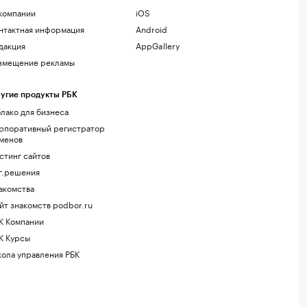
компании
iOS
нтактная информация
Android
дакция
AppGallery
змещение рекламы
угие продукты РБК
лако для бизнеса
рпоративный регистратор
менов
стинг сайтов
г.решения
акомства
йт знакомств podbor.ru
К Компании
К Курсы
ола управления РБК