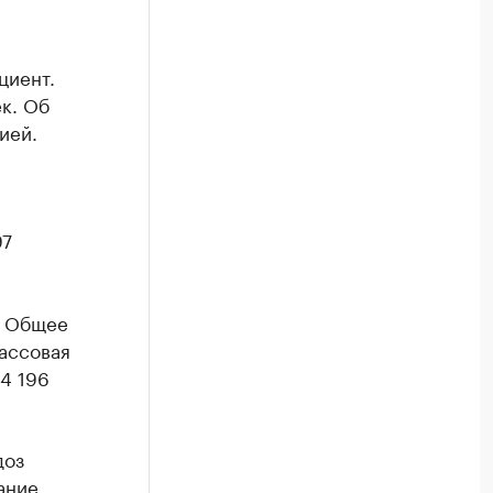
циент.
к. Об
ией.
97
. Общее
ассовая
4 196
доз
ание