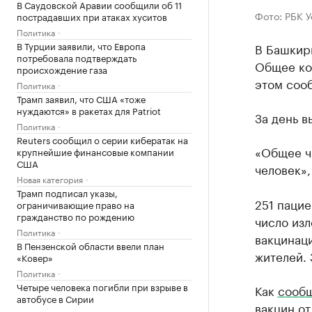
В Саудовской Аравии сообщили об 11
Фото: РБК 
пострадавших при атаках хуситов
Политика
В Турции заявили, что Европа
В Башкири
потребовала подтверждать
Общее ко
происхождение газа
этом соо
Политика
Трамп заявил, что США «тоже
нуждаются» в ракетах для Patriot
За день в
Политика
Reuters сообщил о серии кибератак на
«Общее ч
крупнейшие финансовые компании
США
человек»,
Новая категория
Трамп подписал указы,
251 паци
ограничивающие право на
гражданство по рождению
число изл
Политика
вакцинаци
В Пензенской области ввели план
жителей. 
«Ковер»
Политика
Четыре человека погибли при взрыве в
Как
сооб
автобусе в Сирии
вакцин о