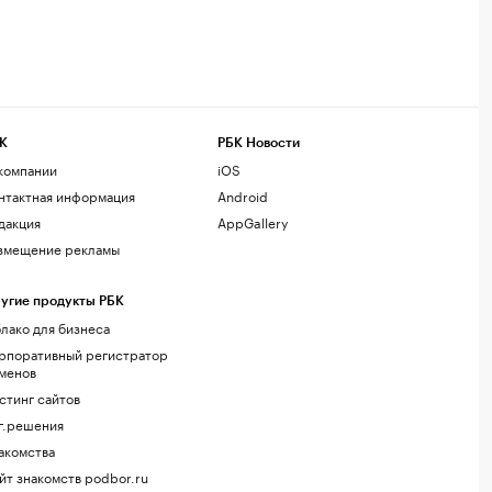
К
РБК Новости
компании
iOS
нтактная информация
Android
дакция
AppGallery
змещение рекламы
угие продукты РБК
лако для бизнеса
рпоративный регистратор
менов
стинг сайтов
г.решения
акомства
йт знакомств podbor.ru