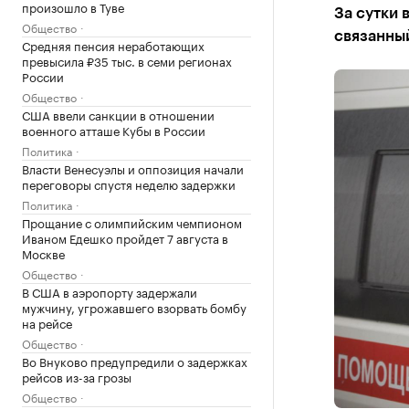
произошло в Туве
За сутки 
Общество
связанный
Средняя пенсия неработающих
превысила ₽35 тыс. в семи регионах
России
Общество
США ввели санкции в отношении
военного атташе Кубы в России
Политика
Власти Венесуэлы и оппозиция начали
переговоры спустя неделю задержки
Политика
Прощание с олимпийским чемпионом
Иваном Едешко пройдет 7 августа в
Москве
Общество
В США в аэропорту задержали
мужчину, угрожавшего взорвать бомбу
на рейсе
Общество
Во Внуково предупредили о задержках
рейсов из-за грозы
Общество