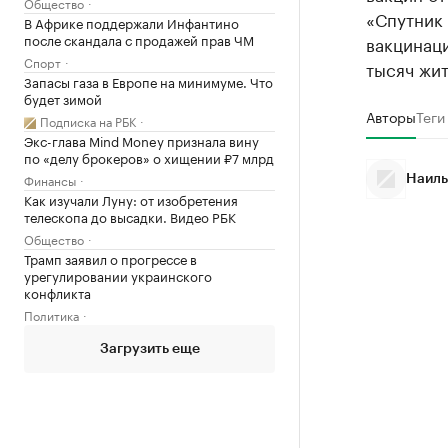
Общество
«Спутник 
В Африке поддержали Инфантино
после скандала с продажей прав ЧМ
вакцинац
Спорт
тысяч жи
Запасы газа в Европе на минимуме. Что
будет зимой
Авторы
Теги
Подписка на РБК
Экс-глава Mind Money признала вину
по «делу брокеров» о хищении ₽7 млрд
Финансы
Наиль
Как изучали Луну: от изобретения
телескопа до высадки. Видео РБК
Общество
Трамп заявил о прогрессе в
урегулировании украинского
конфликта
Политика
Загрузить еще