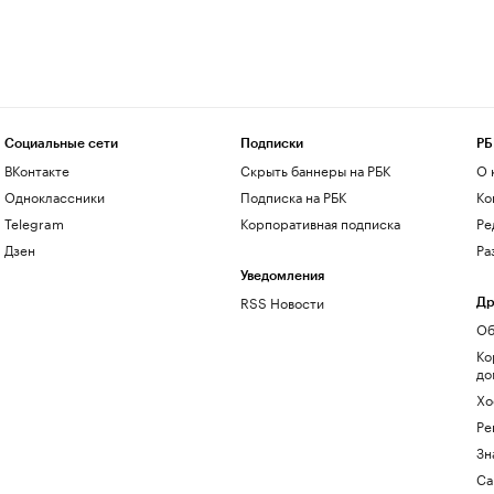
Социальные сети
Подписки
РБ
ВКонтакте
Скрыть баннеры на РБК
О 
Одноклассники
Подписка на РБК
Ко
Telegram
Корпоративная подписка
Ре
Дзен
Ра
Уведомления
RSS Новости
Др
Об
Ко
до
Хо
Ре
Зн
Са