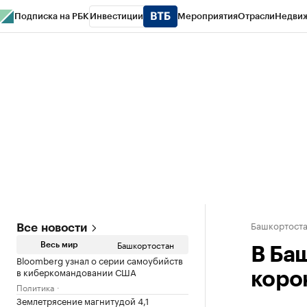
Подписка на РБК
Инвестиции
Мероприятия
Отрасли
Недви
РБК Курсы
РБК Life
Тренды
Визионеры
Национальные проекты
Горо
Спецпроекты СПб
Конференции СПб
Спецпроекты
Проверка конт
Башкортост
Все новости
Башкортостан
Весь мир
В Ба
Bloomberg узнал о серии самоубийств
в киберкомандовании США
коро
Политика
Землетрясение магнитудой 4,1