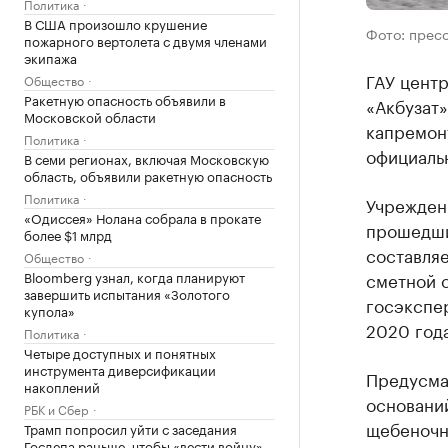
Политика
В США произошло крушение
Фото: прес
пожарного вертолета с двумя членами
экипажа
ГАУ цент
Общество
Ракетную опасность объявили в
«Акбузат»
Московской области
капремон
Политика
официальн
В семи регионах, включая Московскую
область, объявили ракетную опасность
Политика
Учрежден
«Одиссея» Нолана собрала в прокате
прошедши
более $1 млрд
составляе
Общество
Bloomberg узнал, когда планируют
сметной 
завершить испытания «Золотого
госэкспер
купола»
2020 года
Политика
Четыре доступных и понятных
инструмента диверсификации
Предусма
накоплений
основани
РБК и Сбер
щебеночн
Трамп попросил уйти с заседания
Госдепа раньше, чтобы «вести войну»