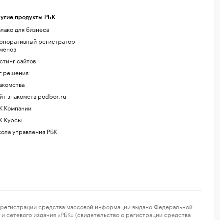
угие продукты РБК
лако для бизнеса
рпоративный регистратор
менов
стинг сайтов
г.решения
акомства
йт знакомств podbor.ru
К Компании
К Курсы
ола управления РБК
регистрации средства массовой информации выдано Федеральной
и сетевого издания «РБК» (свидетельство о регистрации средства