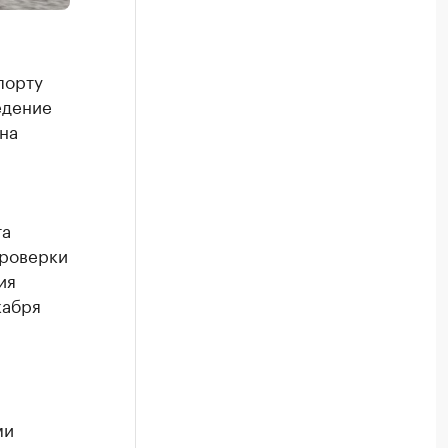
порту
едение
на
та
проверки
ия
кабря
ми