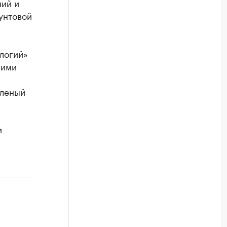
ний и
унтовой
логий»
кими
бленый
и