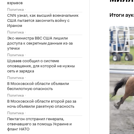
взрывов
Политика
CNN узнал, как высший военачальник
Итоги аук
США пытается закончить войну с
Ираном
Политика
Экс-министра ВВС США лишили
доступа к секретным данным из-за
утечки
Политика
Шуваев сообщил о системе
оповещения, для которой не нужны
сеть и зарядка
Политика
В Московской области объявили
беспилотную опасность
Политика
В Московской области второй раз за
ночь объявили ракетную опасность
Политика
Пентагон отстранил генерала,
отвечавшего за помощь Украине и
фланг НАТО