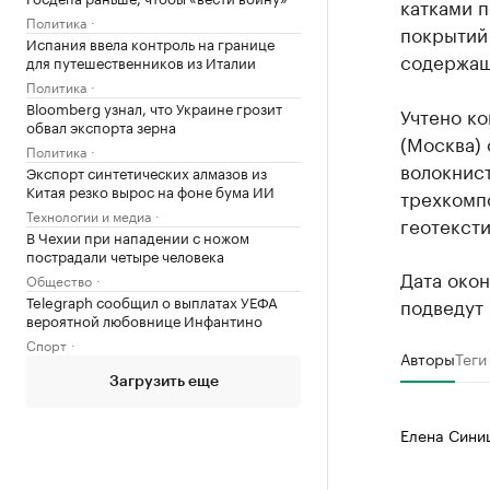
катками 
Политика
покрытий
Испания ввела контроль на границе
содержащ
для путешественников из Италии
Политика
Bloomberg узнал, что Украине грозит
Учтено к
обвал экспорта зерна
(Москва) 
Политика
волокнис
Экспорт синтетических алмазов из
Китая резко вырос на фоне бума ИИ
трехкомп
Технологии и медиа
геотексти
В Чехии при нападении с ножом
пострадали четыре человека
Дата окон
Общество
Telegraph сообщил о выплатах УЕФА
подведут 
вероятной любовнице Инфантино
Спорт
Авторы
Теги
Загрузить еще
Елена Сини