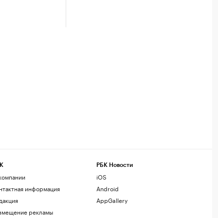
К
РБК Новости
компании
iOS
нтактная информация
Android
дакция
AppGallery
змещение рекламы