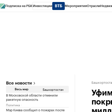
Подписка на РБК
Инвестиции
Мероприятия
Отрасли
Недви
РБК Курсы
РБК Life
Тренды
Визионеры
Национальные проекты
Горо
Спецпроекты СПб
Конференции СПб
Спецпроекты
Проверка конт
Башкортост
Все новости
Башкортостан
Весь мир
Уфим
В Московской области отменили
ракетную опасность
покр
Политика
Мэр Киева сообщил о пожарах после
милл