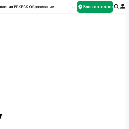
Башкортостан
вления РБК
РБК Образование
редитные рейтинги
Франшизы
Газета
ок наличной валюты
7