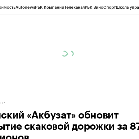
жимость
Autonews
РБК Компании
Телеканал
РБК Вино
Спорт
Школа упра
д
Стиль
Крипто
РБК Бизнес-среда
Дискуссионный клуб
Исследования
К
рагентов
Политика
Экономика
Бизнес
Технологии и медиа
Финансы
Рын
ан
ский «Акбузат» обновит
ытие скаковой дорожки за 8
ионов