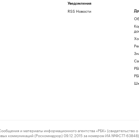
Уведомления
RSS Новости
Др
Об
Ко
до
Хо
Ре
Зн
Са
РБ
РБ
Шк
ения и материалы информационного агентства «РБК» (свидетельство о 
овых коммуникаций (Роскомнадзор) 09.12.2015 за номером ИА №ФС77-63848) 