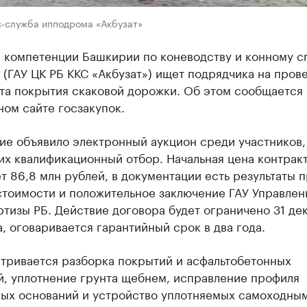
с-служба ипподрома «Акбузат»
р компетенции Башкирии по коневодству и конному с
 (ГАУ ЦК РБ ККС «Акбузат») ищет подрядчика на пров
та покрытия скаковой дорожки. Об этом сообщается 
ом сайте госзакупок.
ие объявило электронный аукцион среди участников,
х квалификационный отбор. Начальная цена контрак
т 86,8 млн рублей, в документации есть результаты 
стоимости и положительное заключение ГАУ Управлен
тизы РБ. Действие договора будет ограничено 31 де
, оговаривается гарантийный срок в два года.
тривается разборка покрытий и асфальтобетонных
й, уплотнение грунта щебнем, исправление профиля
ых оснований и устройство уплотняемых самоходны