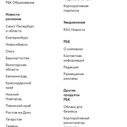
РБК Образование
Корпоративная
подписка
Новости
регионов
Уведомления
Санкт-Петербург
RSS Новости
и область
Екатеринбург
РБК
Новосибирск
О компании
Омск
Контактная
Башкортостан
информация
Вологодская
Редакция
область
Размещение
Калининград
рекламы
Краснодарский
край
Другие
Нижний
продукты
Новгород
РБК
Пермский край
Облако для
бизнеса
Ростов-на-Дону
Корпоративный
Татарстан
регистратор
Тюмень
доменов