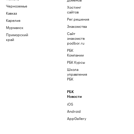
Черноземье
Хостинг
сайтов
Кавказ
Рег.решения
Карелия
Знакомства
Мурманск
Сайт
Приморский
знакомств
край
podbor.ru
РБК
Компании
РБК Курсы
Школа
управления
РБК
РБК
Новости
iOS
Android
AppGallery