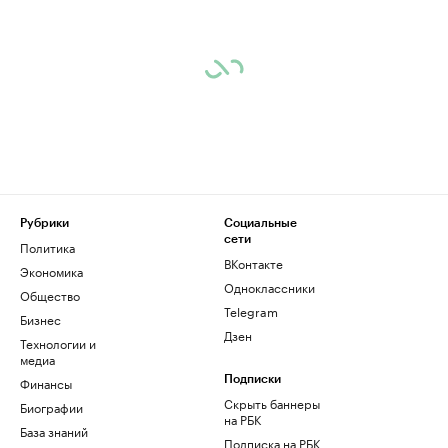
Рубрики
Социальные
сети
Политика
ВКонтакте
Экономика
Одноклассники
Общество
Telegram
Бизнес
Дзен
Технологии и
медиа
Финансы
Подписки
Скрыть баннеры
Биографии
на РБК
База знаний
Подписка на РБК