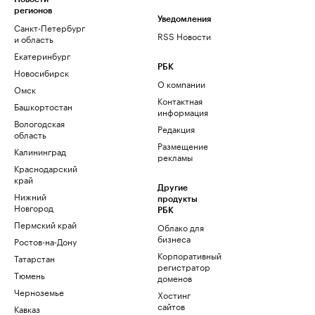
регионов
Уведомления
Санкт-Петербург
RSS Новости
и область
Екатеринбург
РБК
Новосибирск
О компании
Омск
Контактная
Башкортостан
информация
Вологодская
Редакция
область
Размещение
Калининград
рекламы
Краснодарский
край
Другие
Нижний
продукты
Новгород
РБК
Пермский край
Облако для
бизнеса
Ростов-на-Дону
Корпоративный
Татарстан
регистратор
Тюмень
доменов
Черноземье
Хостинг
сайтов
Кавказ