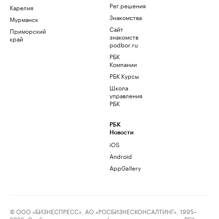
Рег.решения
Карелия
Знакомства
Мурманск
Сайт
Приморский
знакомств
край
podbor.ru
РБК
Компании
РБК Курсы
Школа
управления
РБК
РБК
Новости
iOS
Android
AppGallery
© ООО «БИЗНЕСПРЕСС», АО «РОСБИЗНЕСКОНСАЛТИНГ», 1995–
2026. Сообщения и материалы информационного агентства «РБК»