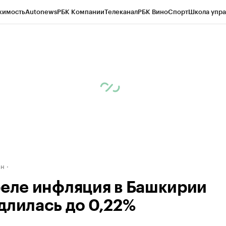
жимость
Autonews
РБК Компании
Телеканал
РБК Вино
Спорт
Школа упра
д
Стиль
Крипто
РБК Бизнес-среда
Дискуссионный клуб
Исследования
К
рагентов
Политика
Экономика
Бизнес
Технологии и медиа
Финансы
Рын
ан
реле инфляция в Башкирии
длилась до 0,22%