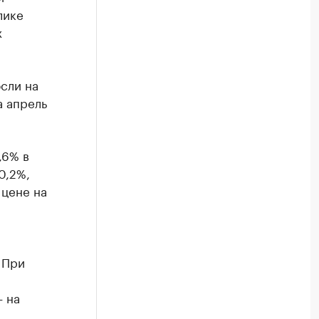
лике
х
сли на
а апрель
,6% в
0,2%,
 цене на
 При
— на