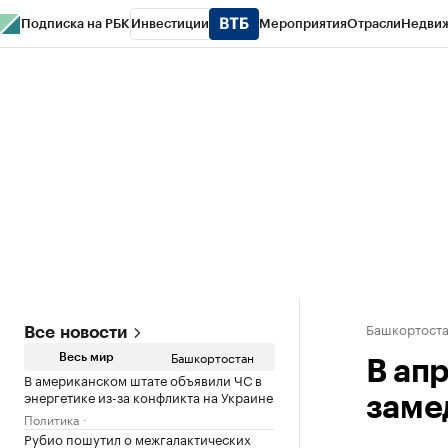
Подписка на РБК
Инвестиции
Мероприятия
Отрасли
Недви
РБК Курсы
РБК Life
Тренды
Визионеры
Национальные проекты
Горо
Спецпроекты СПб
Конференции СПб
Спецпроекты
Проверка конт
Башкортост
Все новости
Башкортостан
Весь мир
В ап
В американском штате объявили ЧС в
энергетике из-за конфликта на Украине
заме
Политика
Рубио пошутил о межгалактических