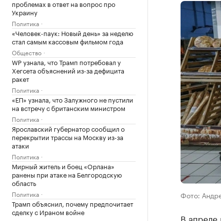
проблемах в ответ на вопрос про
Украину
Политика
«Человек-паук: Новый день» за неделю
стал самым кассовым фильмом года
Общество
WP узнала, что Трамп потребовал у
Хегсета объяснений из-за дефицита
ракет
Политика
«ЕП» узнала, что Залужного не пустили
на встречу с британским министром
Политика
Ярославский губернатор сообщил о
перекрытии трассы на Москву из-за
атаки
Политика
Мирный житель и боец «Орлана»
ранены при атаке на Белгородскую
область
Политика
Фото: Андр
Трамп объяснил, почему предпочитает
сделку с Ираном войне
В апреле 