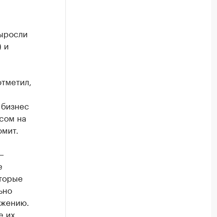
выросли
) и
тметил,
 бизнес
сом на
омит.
—
е
оторые
ьно
ежению.
е их