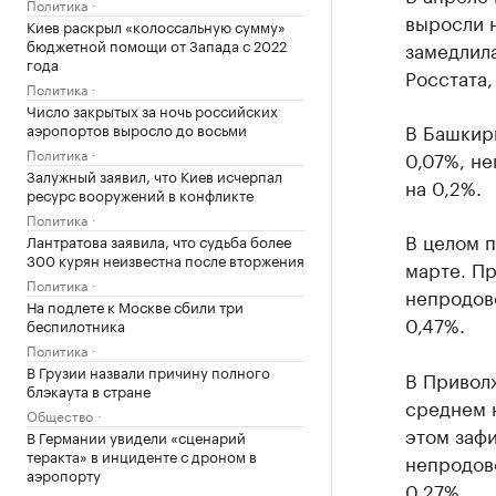
Политика
выросли 
Киев раскрыл «колоссальную сумму»
бюджетной помощи от Запада с 2022
замедлила
года
Росстата,
Политика
Число закрытых за ночь российских
В Башкир
аэропортов выросло до восьми
Политика
0,07%, не
Залужный заявил, что Киев исчерпал
на 0,2%.
ресурс вооружений в конфликте
Политика
В целом п
Лантратова заявила, что судьба более
300 курян неизвестна после вторжения
марте. Пр
Политика
непродов
На подлете к Москве сбили три
0,47%.
беспилотника
Политика
В Грузии назвали причину полного
В Привол
блэкаута в стране
среднем н
Общество
этом зафи
В Германии увидели «сценарий
теракта» в инциденте с дроном в
непродово
аэропорту
0,27%.