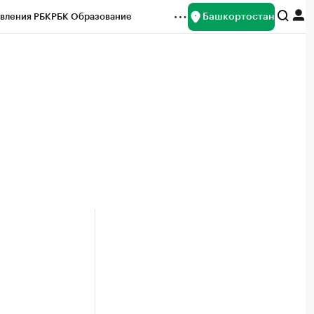
Башкортостан
вления РБК
РБК Образование
редитные рейтинги
Франшизы
Газета
ок наличной валюты