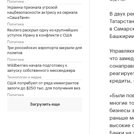
Политика
Украина признала угрозой
нацбезопасности актрису из сериала
В двух ре
«СашаТаня»
Татарстан
Политика
в Самарск
Reuters раскрыл одну из крупнейших
уступок Ирану в конфликте с США
Башкирии
Политика
Три российских аэропорта закрыли для
Управляю
полетов
что замед
Политика
сонаправл
Wildberries начала подготовку к
запуску собственного мессенджера
реагирует
Технологии и медиа
кредиты, 
США потребуют от ряда иммигрантов
залоги до $250 тыс. для получения виз
«Были пов
Политика
многие то
Загрузить еще
бизнесы з
раньше мо
высокие 
Банки на 