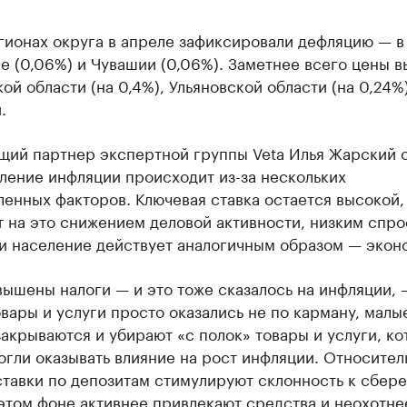
гионах округа в апреле зафиксировали дефляцию — в
е (0,06%) и Чувашии (0,06%). Заметнее всего цены 
ой области (на 0,4%), Ульяновской области (на 0,24%
.
щий партнер экспертной группы Veta Илья Жарский о
ление инфляции происходит из-за нескольких
енных факторов. Ключевая ставка остается высокой,
 на это снижением деловой активности, низким спро
и население действует аналогичным образом — экон
ышены налоги — и это тоже сказалось на инфляции, 
вары и услуги просто оказались не по карману, малы
акрываются и убирают «с полок» товары и услуги, к
гли оказывать влияние на рост инфляции. Относител
ставки по депозитам стимулируют склонность к сбер
этом фоне активнее привлекают средства и неохотне