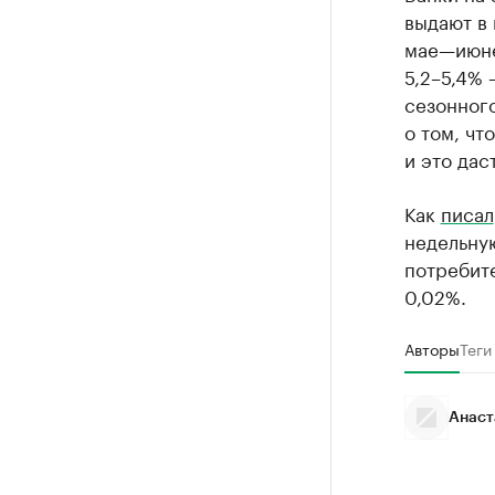
выдают в 
мае—июне
5,2–5,4% 
сезонного
о том, ч
и это дас
Как
писал
недельную
потребите
0,02%.
Авторы
Теги
Анаст