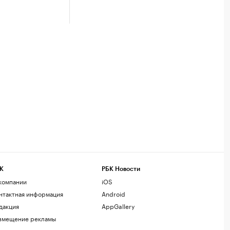
К
РБК Новости
компании
iOS
нтактная информация
Android
дакция
AppGallery
змещение рекламы