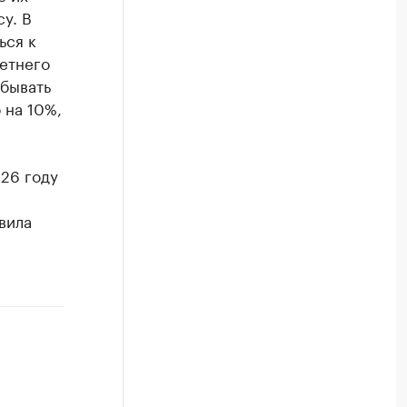
у. В
ься к
летнего
абывать
 на 10%,
026 году
вила