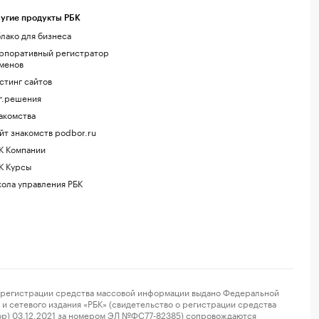
угие продукты РБК
лако для бизнеса
рпоративный регистратор
менов
стинг сайтов
г.решения
акомства
йт знакомств podbor.ru
К Компании
К Курсы
ола управления РБК
регистрации средства массовой информации выдано Федеральной
и сетевого издания «РБК» (свидетельство о регистрации средства
ор) 03.12.2021 за номером ЭЛ №ФС77-82385) сопровождаются