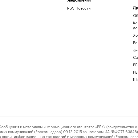
Уведомления
RSS Новости
Др
Об
Ко
до
Хо
Ре
Зн
Са
РБ
РБ
Шк
ения и материалы информационного агентства «РБК» (свидетельство о 
овых коммуникаций (Роскомнадзор) 09.12.2015 за номером ИА №ФС77-63848) 
 связи, информационных технологий и массовых коммуникаций (Роскомнадз