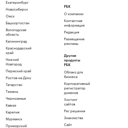
Екатеринбург
РБК
Новосибирск
О компании
Омск
Контактная
Башкортостан
информация
Вологодская
Редакция
область
Размещение
Калининград
рекламы
Краснодарский
край
Другие
Нижний
продукты
Новгород
РБК
Пермский край
Облако для
бизнеса
Ростов-на-Дону
Корпоративный
Татарстан
регистратор
Тюмень
доменов
Черноземье
Хостинг
сайтов
Кавказ
Рег.решения
Карелия
Знакомства
Мурманск
Сайт
Приморский