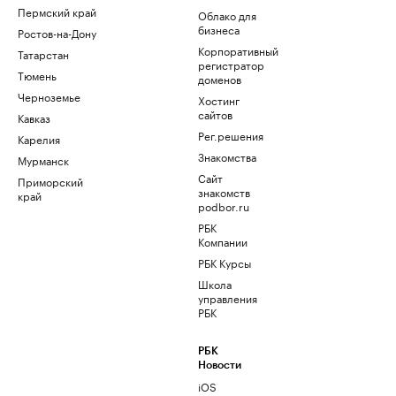
Пермский край
Облако для
бизнеса
Ростов-на-Дону
Корпоративный
Татарстан
регистратор
Тюмень
доменов
Черноземье
Хостинг
сайтов
Кавказ
Рег.решения
Карелия
Знакомства
Мурманск
Сайт
Приморский
знакомств
край
podbor.ru
РБК
Компании
РБК Курсы
Школа
управления
РБК
РБК
Новости
iOS