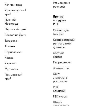
Размещение
Калининград
рекламы
Краснодарский
край
Другие
Нижний
продукты
Новгород
РБК
Пермский край
Облако для
бизнеса
Ростов-на-Дону
Корпоративный
Татарстан
регистратор
Тюмень
доменов
Черноземье
Хостинг
сайтов
Кавказ
Рег.решения
Карелия
Знакомства
Мурманск
Сайт
Приморский
знакомств
край
podbor.ru
РБК
Компании
РБК Курсы
Школа
управления