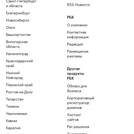
Санкт-Петербург
RSS Новости
и область
Екатеринбург
РБК
Новосибирск
О компании
Омск
Контактная
Башкортостан
информация
Вологодская
Редакция
область
Размещение
Калининград
рекламы
Краснодарский
край
Другие
Нижний
продукты
Новгород
РБК
Пермский край
Облако для
бизнеса
Ростов-на-Дону
Корпоративный
Татарстан
регистратор
Тюмень
доменов
Черноземье
Хостинг
сайтов
Кавказ
Рег.решения
Карелия
Знакомства