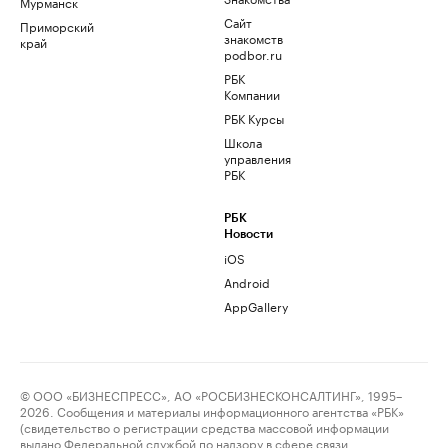
Мурманск
Сайт
Приморский
знакомств
край
podbor.ru
РБК
Компании
РБК Курсы
Школа
управления
РБК
РБК
Новости
iOS
Android
AppGallery
© ООО «БИЗНЕСПРЕСС», АО «РОСБИЗНЕСКОНСАЛТИНГ», 1995–
2026. Сообщения и материалы информационного агентства «РБК»
(свидетельство о регистрации средства массовой информации
выдано Федеральной службой по надзору в сфере связи,