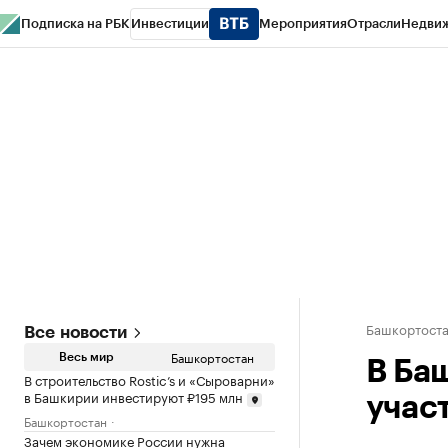
Подписка на РБК
Инвестиции
Мероприятия
Отрасли
Недви
РБК Курсы
РБК Life
Тренды
Визионеры
Национальные проекты
Горо
Спецпроекты СПб
Конференции СПб
Спецпроекты
Проверка конт
Башкортост
Все новости
Башкортостан
Весь мир
В Ба
В строительство Rostic’s и «Сыроварни»
в Башкирии инвестируют ₽195 млн
учас
Башкортостан
Зачем экономике России нужна