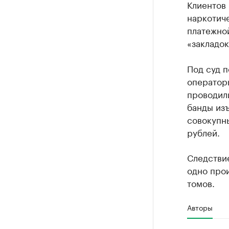
Клиентов 
наркотиче
платежно
«закладок
Под суд 
оператор
проводили
банды изъ
совокупн
рублей.
Следствие
одно про
томов.
Авторы