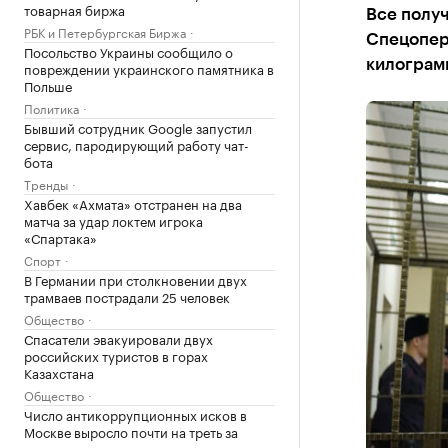
товарная биржа
Все получ
РБК и Петербургская Биржа
Спецопера
Посольство Украины сообщило о
килограмм
повреждении украинского памятника в
Польше
Политика
Бывший сотрудник Google запустил
сервис, пародирующий работу чат-
бота
Тренды
Хавбек «Ахмата» отстранен на два
матча за удар локтем игрока
«Спартака»
Спорт
В Германии при столкновении двух
трамваев пострадали 25 человек
Общество
Спасатели эвакуировали двух
российских туристов в горах
Казахстана
Общество
Число антикоррупционных исков в
Москве выросло почти на треть за
полгода