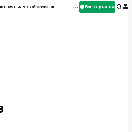
Башкортостан
вления РБК
РБК Образование
редитные рейтинги
Франшизы
Газета
ок наличной валюты
3