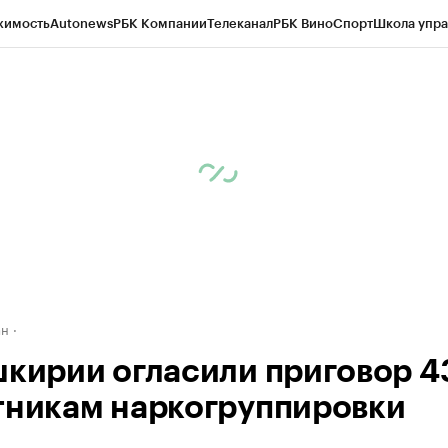
жимость
Autonews
РБК Компании
Телеканал
РБК Вино
Спорт
Школа упра
д
Стиль
Крипто
РБК Бизнес-среда
Дискуссионный клуб
Исследования
К
рагентов
Политика
Экономика
Бизнес
Технологии и медиа
Финансы
Рын
ан
шкирии огласили приговор 4
тникам наркогруппировки