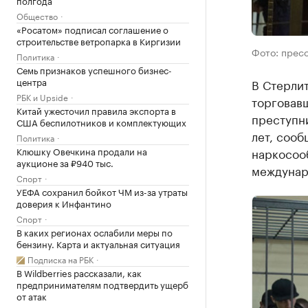
Общество
«Росатом» подписал соглашение о
строительстве ветропарка в Киргизии
Фото: прес
Политика
Семь признаков успешного бизнес-
центра
В Стерли
РБК и Upside
торговавш
Китай ужесточил правила экспорта в
преступни
США беспилотников и комплектующих
лет, соо
Политика
Клюшку Овечкина продали на
наркосооб
аукционе за ₽940 тыс.
междунар
Спорт
УЕФА сохранил бойкот ЧМ из-за утраты
доверия к Инфантино
Спорт
В каких регионах ослабили меры по
бензину. Карта и актуальная ситуация
Подписка на РБК
В Wildberries рассказали, как
предпринимателям подтвердить ущерб
от атак