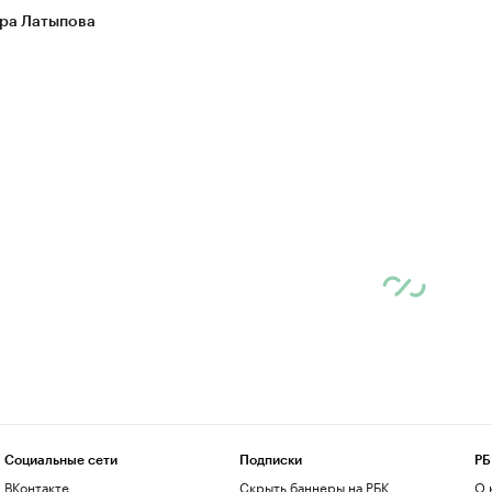
ра Латыпова
Социальные сети
Подписки
РБ
ВКонтакте
Скрыть баннеры на РБК
О 