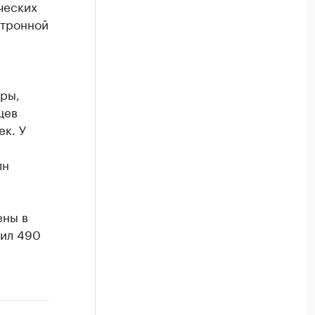
ческих
ктронной
ры,
цев
ек. У
лн
ены в
вил 490