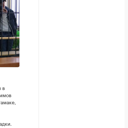
 в
аммов
тамаке,
адки.