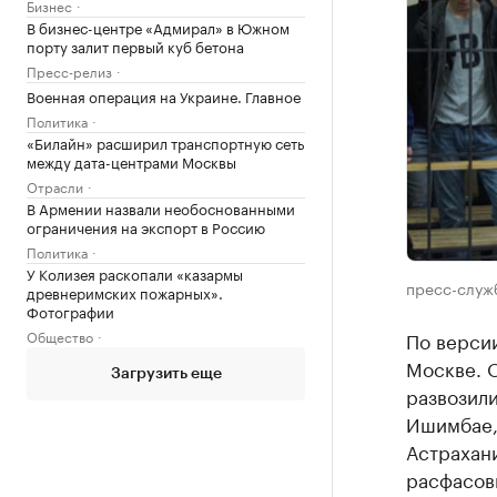
Бизнес
В бизнес-центре «Адмирал» в Южном
порту залит первый куб бетона
Пресс-релиз
Военная операция на Украине. Главное
Политика
«Билайн» расширил транспортную сеть
между дата-центрами Москвы
Отрасли
В Армении назвали необоснованными
ограничения на экспорт в Россию
Политика
У Колизея раскопали «казармы
пресс-служ
древнеримских пожарных».
Фотографии
Общество
По версии
Москве. 
Загрузить еще
развозили
Ишимбае, 
Астрахани
расфасовы