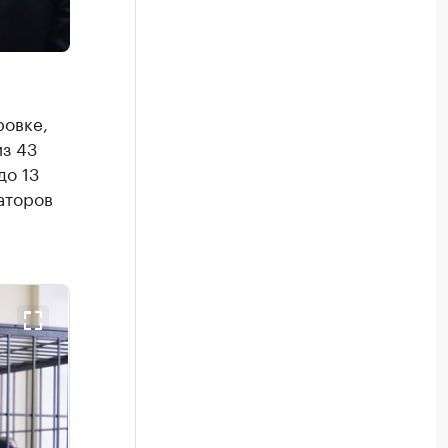
ровке,
з 43
до 13
аторов