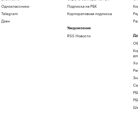
Одноклассники
Подписка на РБК
Ко
Telegram
Корпоративная подписка
Ре
Дзен
Ра
Уведомления
RSS Новости
Др
Об
Ко
до
Хо
Ре
Зн
Са
РБ
РБ
Шк