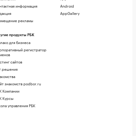
нтактная информация
Android
дакция
AppGallery
змещение рекламы
угие продукты РБК
лако для бизнеса
рпоративный регистратор
менов
стинг сайтов
г.решения
акомства
йт знакомств podbor.ru
К Компании
К Курсы
ола управления РБК