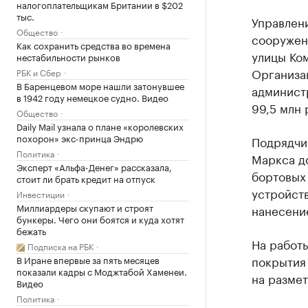
налогоплательщикам Британии в $202
тыс.
Управлени
Общество
сооружен
Как сохранить средства во времена
улицы Ко
нестабильности рынков
Организа
РБК и Сбер
В Баренцевом море нашли затонувшее
админист
в 1942 году немецкое судно. Видео
99,5 млн 
Общество
Daily Mail узнала о плане «королевских
похорон» экс-принца Эндрю
Подрядчик
Политика
Маркса до
Эксперт «Альфа-Денег» рассказала,
бортовых 
стоит ли брать кредит на отпуск
устройств
Инвестиции
Миллиардеры скупают и строят
нанесени
бункеры. Чего они боятся и куда хотят
бежать
На работы
Подписка на РБК
покрытия 
В Иране впервые за пять месяцев
показали кадры с Моджтабой Хаменеи.
на размет
Видео
Политика