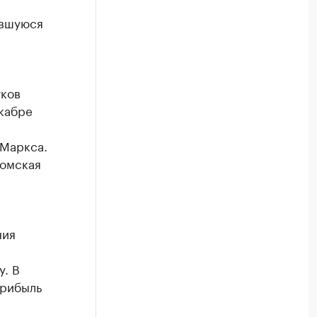
авшуюся
тков
кабре
 Маркса.
 омская
ния
. В
прибыль