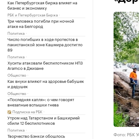
Как Петербургская биржа влияет на
бизнес и экономику
РБК и Петербургская Биржа
Три человека погибли при ночной
атаке на Белгород
Политика
Число погибших в ходе протестов в
пакистанской зоне Кашмира достигло
89
Политика
Хуситы атаковали беспилотником НПЗ
Aramco в Джизане
Общество
Как внуки влияют на здоровье бабушек
и дедушек
Общество
«Последняя капля»: о чем говорят
внезапные вспышки гнева
Подписка на РБК
Утром над Татарстаном и Башкирией
сбили 12 беспилотников
Политика
Фото: РБК 
Творчество Бэнкси обошлось