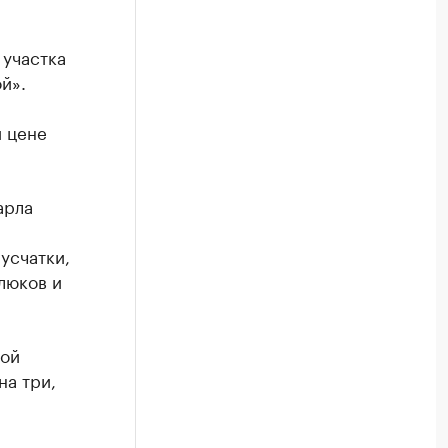
 участка
й».
 цене
арла
усчатки,
люков и
лой
на три,