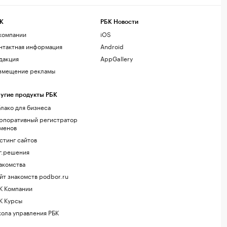
К
РБК Новости
компании
iOS
нтактная информация
Android
дакция
AppGallery
змещение рекламы
угие продукты РБК
лако для бизнеса
рпоративный регистратор
менов
стинг сайтов
г.решения
акомства
йт знакомств podbor.ru
К Компании
К Курсы
ола управления РБК