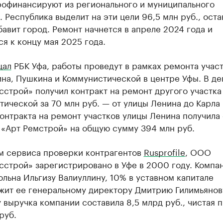
рофинансируют из регионального и муниципального
 Республика выделит на эти цели 96,5 млн руб., ост
авит город. Ремонт начнется в апреле 2024 года и
я к концу мая 2025 года.
щал
РБК Уфа, работы проведут в рамках ремонта учас
на, Пушкина и Коммунистической в центре Уфы. В де
строй» получил контракт на ремонт другого участка
ической за 70 млн руб. — от улицы Ленина до Карла
онтракта на ремонт участков улицы Ленина получила
 «Арт Ремстрой» на общую сумму 394 млн руб.
м сервиса проверки контрагентов
Rusprofile
, ООО
сстрой» зарегистрировано в Уфе в 2000 году. Компа
льна Ильгизу Валиуллину, 10% в уставном капитале
жит ее генеральному директору Дмитрию Гилимьянову
 выручка компании составила 8,5 млрд руб., чистая 
руб.