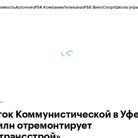
жимость
Autonews
РБК Компании
Телеканал
РБК Вино
Спорт
Школа упра
д
Стиль
Крипто
РБК Бизнес-среда
Дискуссионный клуб
Исследования
К
рагентов
Политика
Экономика
Бизнес
Технологии и медиа
Финансы
Рын
ан
ток Коммунистической в Уфе
млн отремонтирует
трансстрой»