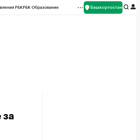
Башкортостан
вления РБК
РБК Образование
редитные рейтинги
Франшизы
Газета
ок наличной валюты
 за