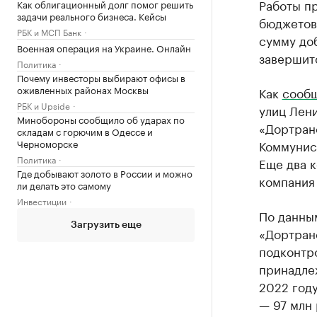
Работы п
Как облигационный долг помог решить
задачи реального бизнеса. Кейсы
бюджетов.
РБК и МСП Банк
сумму доб
Военная операция на Украине. Онлайн
завершитс
Политика
Почему инвесторы выбирают офисы в
оживленных районах Москвы
Как
сооб
РБК и Upside
улиц Лени
Минобороны сообщило об ударах по
«Дортранс
складам с горючим в Одессе и
Черноморске
Коммунист
Политика
Еще два к
Где добывают золото в России и можно
компания
ли делать это самому
Инвестиции
По данны
Загрузить еще
«Дортран
подконтро
принадле
2022 году
— 97 млн 