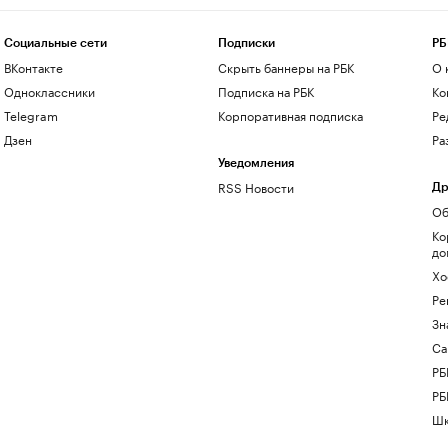
Социальные сети
Подписки
РБ
ВКонтакте
Скрыть баннеры на РБК
О 
Одноклассники
Подписка на РБК
Ко
Telegram
Корпоративная подписка
Ре
Дзен
Ра
Уведомления
RSS Новости
Др
Об
Ко
до
Хо
Ре
Зн
Са
РБ
РБ
Шк