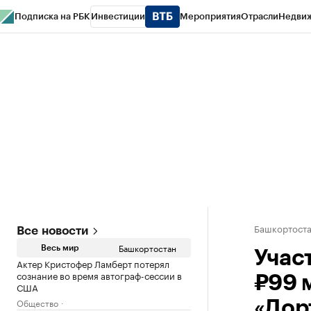
Подписка на РБК
Инвестиции
Мероприятия
Отрасли
Недви
РБК Курсы
РБК Life
Тренды
Визионеры
Национальные проекты
Горо
Спецпроекты СПб
Конференции СПб
Спецпроекты
Проверка конт
Башкортост
Все новости
Башкортостан
Весь мир
Учас
Актер Кристофер Ламберт потерял
сознание во время автограф-сессии в
₽99 
США
Общество
«Дор