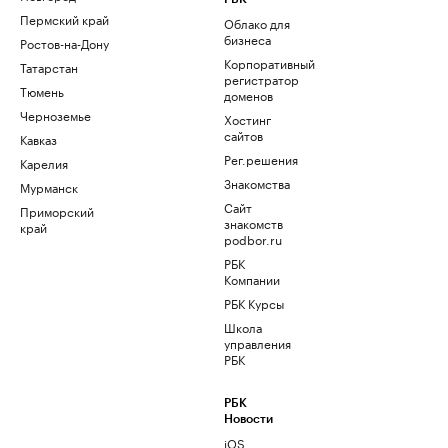
Пермский край
Облако для
бизнеса
Ростов-на-Дону
Корпоративный
Татарстан
регистратор
Тюмень
доменов
Черноземье
Хостинг
сайтов
Кавказ
Рег.решения
Карелия
Знакомства
Мурманск
Сайт
Приморский
знакомств
край
podbor.ru
РБК
Компании
РБК Курсы
Школа
управления
РБК
РБК
Новости
iOS