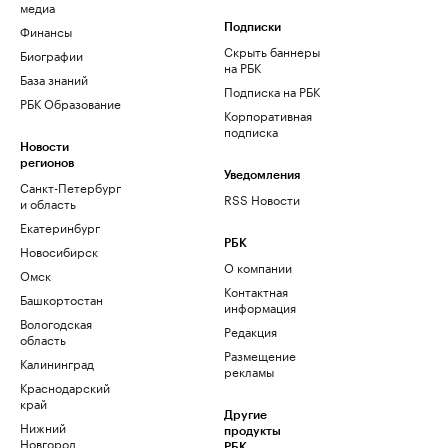
медиа
Финансы
Подписки
Скрыть баннеры
Биографии
на РБК
База знаний
Подписка на РБК
РБК Образование
Корпоративная
подписка
Новости
регионов
Уведомления
Санкт-Петербург
RSS Новости
и область
Екатеринбург
РБК
Новосибирск
О компании
Омск
Контактная
Башкортостан
информация
Вологодская
Редакция
область
Размещение
Калининград
рекламы
Краснодарский
край
Другие
Нижний
продукты
Новгород
РБК