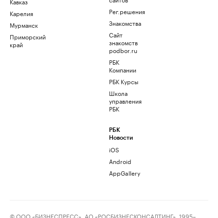
Кавказ
Рег.решения
Карелия
Знакомства
Мурманск
Сайт
Приморский
знакомств
край
podbor.ru
РБК
Компании
РБК Курсы
Школа
управления
РБК
РБК
Новости
iOS
Android
AppGallery
© ООО «БИЗНЕСПРЕСС», АО «РОСБИЗНЕСКОНСАЛТИНГ», 1995–