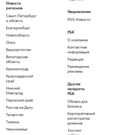
Новости
регионов
Уведомления
Санкт-Петербург
RSS Новости
и область
Екатеринбург
РБК
Новосибирск
О компании
Омск
Контактная
Башкортостан
информация
Вологодская
Редакция
область
Размещение
Калининград
рекламы
Краснодарский
край
Другие
Нижний
продукты
Новгород
РБК
Пермский край
Облако для
бизнеса
Ростов-на-Дону
Корпоративный
Татарстан
регистратор
Тюмень
доменов
Черноземье
Хостинг
сайтов