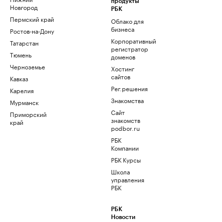
продукты
Новгород
РБК
Пермский край
Облако для
бизнеса
Ростов-на-Дону
Корпоративный
Татарстан
регистратор
Тюмень
доменов
Черноземье
Хостинг
сайтов
Кавказ
Рег.решения
Карелия
Знакомства
Мурманск
Сайт
Приморский
знакомств
край
podbor.ru
РБК
Компании
РБК Курсы
Школа
управления
РБК
РБК
Новости