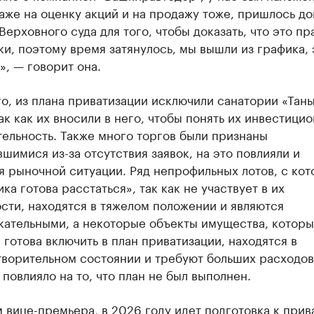
аже на оценку акций и на продажу тоже, пришлось до
Верховного суда для того, чтобы доказать, что это пр
и, поэтому время затянулось, мы вышли из графика, 
», — говорит она.
о, из плана приватизации исключили санатории «Таны
ак как их вносили в него, чтобы понять их инвестици
ельность. Также много торгов были признаны
шимися из-за отсутствия заявок, на это повлияли и
я рыночной ситуации. Ряд непрофильных лотов, с ко
ка готова расстаться», так как не участвует в их
сти, находятся в тяжелом положении и являются
кательными, а некоторые объекты имущества, котор
готова включить в план приватизации, находятся в
творительном состоянии и требуют больших расходов
 повлияло на то, что план не был выполнен.
 вице-премьера, в 2026 году идет подготовка к прив