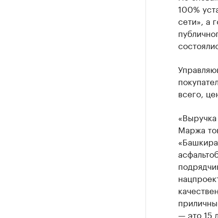
100% уст
сети», а 
публичног
состоялис
Управляющ
покупател
всего, це
«Выручка 
Маржа тон
«Башкирав
асфальтоб
подрядчи
нацпроек
качестве
приличные
— это 15 