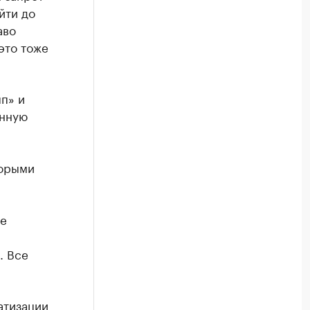
йти до
аво
это тоже
п» и
онную
торыми
ые
. Все
атизации