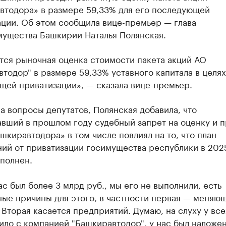
втодора» в размере 59,33% для его последующей
ации. Об этом сообщила вице-премьер — глава
ущества Башкирии Наталья Полянская.
тся рыночная оценка стоимости пакета акций АО
тодор" в размере 59,33% уставного капитала в целях
щей приватизации», — сказала вице-премьер.
а вопросы депутатов, Полянская добавила, что
авший в прошлом году судебный запрет на оценку и 
шкиравтодора» в том числе повлиял на то, что план
ний от приватизации госимущества республики в 202
полнен.
ас был более 3 млрд руб., мы его не выполнили, есть
ные причины для этого, в частности первая — меняю
 Вторая касается предприятий. Думаю, на слуху у всех
ло с компанией "Башкиравтодор", у нас был наложен