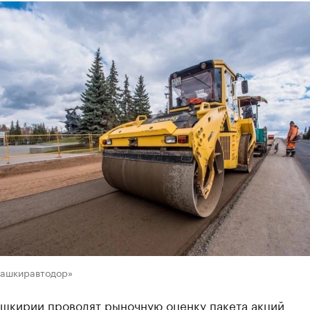
Башкиравтодор»
ашкирии проводят рыночную оценку пакета акций