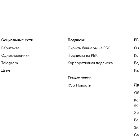
Социальные сети
Подписки
РБ
ВКонтакте
Скрыть баннеры на РБК
О 
Одноклассники
Подписка на РБК
Ко
Telegram
Корпоративная подписка
Ре
Дзен
Ра
Уведомления
RSS Новости
Др
Об
Ко
до
Хо
Ре
Зн
Са