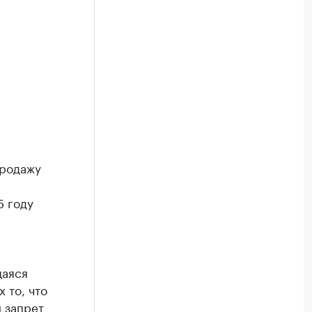
продажу
5 году
щаяся
 то, что
 запрет