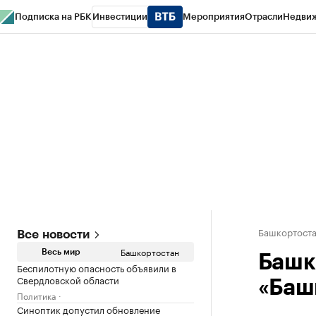
Подписка на РБК
Инвестиции
Мероприятия
Отрасли
Недви
РБК Курсы
РБК Life
Тренды
Визионеры
Национальные проекты
Горо
Спецпроекты СПб
Конференции СПб
Спецпроекты
Проверка конт
Башкортост
Все новости
Башкортостан
Весь мир
Башк
Беспилотную опасность объявили в
Свердловской области
«Баш
Политика
Синоптик допустил обновление