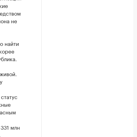
кие
редством
иона не
о найти
скорее
ублика.
живой.
у
,
 статус
жные
пасным
 331 млн
.