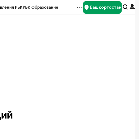
Башкортостан
вления РБК
РБК Образование
редитные рейтинги
Франшизы
Газета
ок наличной валюты
ций