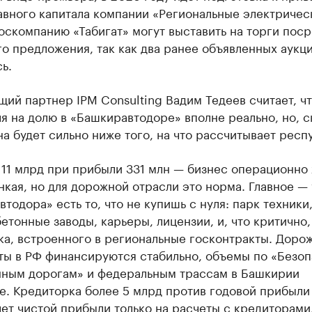
авного капитала компании «Региональные электричес
госкомпанию «Табигат» могут выставить на торги пос
о предложения, так как два ранее объявленных аукц
ь.
ий партнер IPM Consulting Вадим Тедеев считает, чт
я на долю в «Башкиравтодоре» вполне реально, но, 
на будет сильно ниже того, на что рассчитывает респ
11 млрд при прибыли 331 млн — бизнес операционно 
кая, но для дорожной отрасли это норма. Главное — 
тодора» есть то, что не купишь с нуля: парк техники
етонные заводы, карьеры, лицензии, и, что критично,
ка, встроенного в региональные госконтракты. Доро
ты в РФ финансируются стабильно, объемы по «Безо
нным дорогам» и федеральным трассам в Башкирии
. Кредиторка более 5 млрд против годовой прибыли
лет чистой прибыли только на расчеты с кредиторами