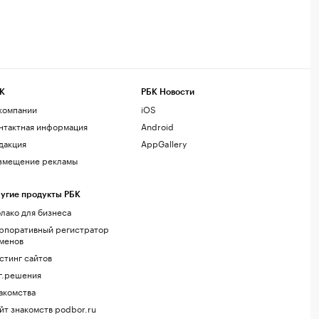
К
РБК Новости
компании
iOS
нтактная информация
Android
дакция
AppGallery
змещение рекламы
угие продукты РБК
лако для бизнеса
рпоративный регистратор
менов
стинг сайтов
г.решения
акомства
йт знакомств podbor.ru