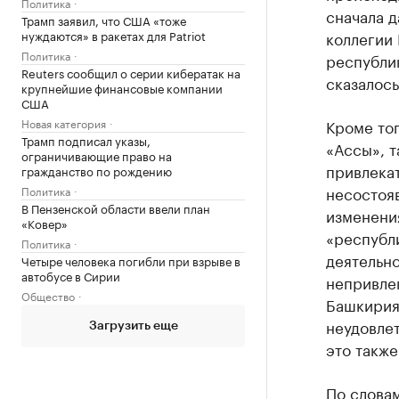
Политика
сначала д
Трамп заявил, что США «тоже
нуждаются» в ракетах для Patriot
коллегии 
Политика
республик
Reuters сообщил о серии кибератак на
сказалось
крупнейшие финансовые компании
США
Новая категория
Кроме тог
Трамп подписал указы,
«Ассы», т
ограничивающие право на
привлекат
гражданство по рождению
несостояв
Политика
В Пензенской области ввели план
изменени
«Ковер»
«республи
Политика
деятельно
Четыре человека погибли при взрыве в
автобусе в Сирии
непривле
Общество
Башкирия 
неудовле
Загрузить еще
это также
По словам