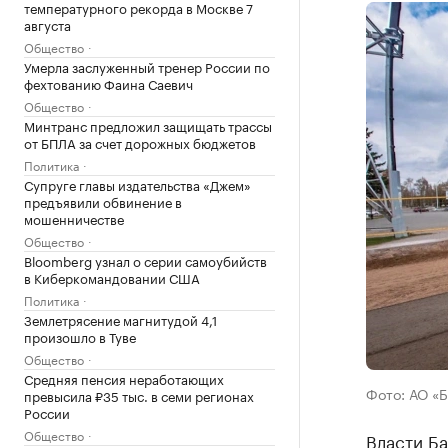
температурного рекорда в Москве 7
августа
Общество
Умерла заслуженный тренер России по
фехтованию Фаина Саевич
Общество
Минтранс предложил защищать трассы
от БПЛА за счет дорожных бюджетов
Политика
Супруге главы издательства «Джем»
предъявили обвинение в
мошенничестве
Общество
Bloomberg узнал о серии самоубийств
в Киберкомандовании США
Политика
Землетрясение магнитудой 4,1
произошло в Туве
Общество
Средняя пенсия неработающих
Фото: АО «
превысила ₽35 тыс. в семи регионах
России
Общество
Власти Б