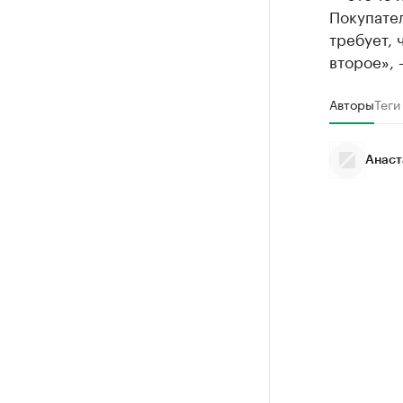
Покупател
требует, 
второе», 
Авторы
Теги
Анаст