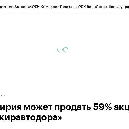
жимость
Autonews
РБК Компании
Телеканал
РБК Вино
Спорт
Школа упра
д
Стиль
Крипто
РБК Бизнес-среда
Дискуссионный клуб
Исследования
К
рагентов
Политика
Экономика
Бизнес
Технологии и медиа
Финансы
Рын
ан
ирия может продать 59% ак
киравтодора»