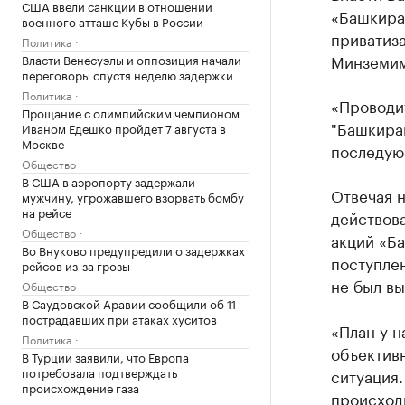
США ввели санкции в отношении
«Башкира
военного атташе Кубы в России
приватиз
Политика
Минземим
Власти Венесуэлы и оппозиция начали
переговоры спустя неделю задержки
Политика
«Проводи
Прощание с олимпийским чемпионом
"Башкирав
Иваном Едешко пройдет 7 августа в
Москве
последую
Общество
В США в аэропорту задержали
Отвечая н
мужчину, угрожавшего взорвать бомбу
на рейсе
действов
Общество
акций «Ба
Во Внуково предупредили о задержках
поступле
рейсов из-за грозы
не был вы
Общество
В Саудовской Аравии сообщили об 11
пострадавших при атаках хуситов
«План у н
Политика
объектив
В Турции заявили, что Европа
потребовала подтверждать
ситуация.
происхождение газа
происходи