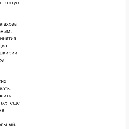
г статус
лахова
ьным.
ринятия
два
ашкирии
же
ких
вать.
олить
ться еще
не
ельный.