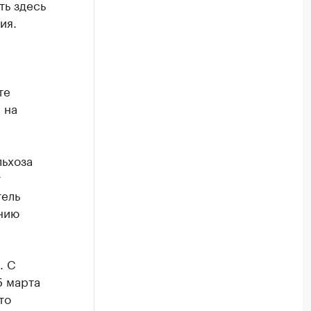
ть здесь
ия.
те
 на
ьхоза
т
тель
нию
. С
5 марта
то