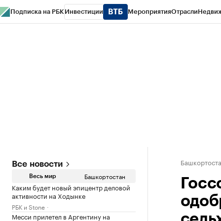
Подписка на РБК
Инвестиции
Мероприятия
Отрасли
Недви
РБК Курсы
РБК Life
Тренды
Визионеры
Национальные проекты
Горо
Спецпроекты СПб
Конференции СПб
Спецпроекты
Проверка конт
Башкортост
Все новости
Башкортостан
Весь мир
Госс
Каким будет новый эпицентр деловой
активности на Ходынке
одоб
РБК и Stone
Месси прилетел в Аргентину на
сель