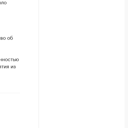
оло
во об
енностью
ятия из