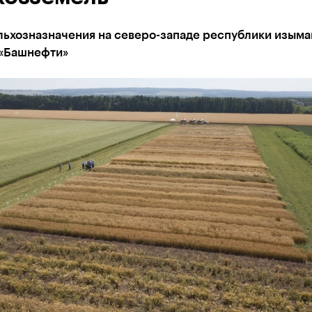
льхозназначения на северо-западе республики изым
 «Башнефти»