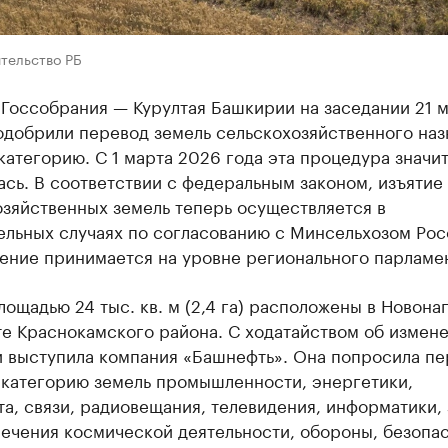
тельство РБ
Госсобрания — Курултая Башкирии на заседании 21 
одобрили перевод земель сельскохозяйственного наз
категорию. С 1 марта 2026 года эта процедура значи
сь. В соответствии с федеральным законом, изъятие
озяйственных земель теперь осуществляется в
льных случаях по согласованию с Минсельхозом Рос
ение принимается на уровне регионального парламен
лощадью 24 тыс. кв. м (2,4 га) расположены в Новона
е Краснокамского района. С ходатайством об измене
и выступила компания «Башнефть». Она попросила пе
 категорию земель промышленности, энергетики,
а, связи, радиовещания, телевидения, информатики,
ечения космической деятельности, обороны, безопа