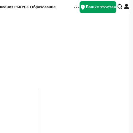
Башкортостан
вления РБК
РБК Образование
редитные рейтинги
Франшизы
Газета
ок наличной валюты