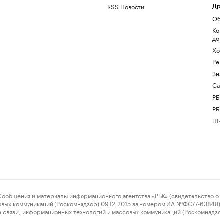
RSS Новости
Др
Об
Ко
до
Хо
Ре
Зн
Са
РБ
РБ
Шк
ения и материалы информационного агентства «РБК» (свидетельство о 
овых коммуникаций (Роскомнадзор) 09.12.2015 за номером ИА №ФС77-63848) 
 связи, информационных технологий и массовых коммуникаций (Роскомнадз