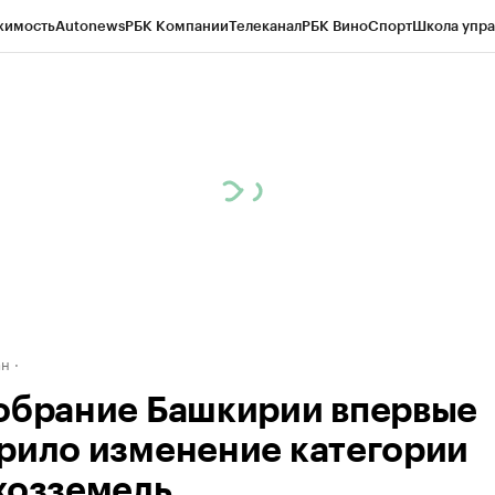
жимость
Autonews
РБК Компании
Телеканал
РБК Вино
Спорт
Школа упра
д
Стиль
Крипто
РБК Бизнес-среда
Дискуссионный клуб
Исследования
К
рагентов
Политика
Экономика
Бизнес
Технологии и медиа
Финансы
Рын
ан
обрание Башкирии впервые
рило изменение категории
хозземель