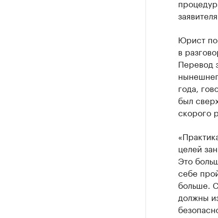
процедур
заявителя
Юрист по
в разгово
Перевод з
нынешнег
года, гов
был сверх
скорого 
«Практик
целей зан
Это больш
себе прой
больше. С
должны и
безопасн