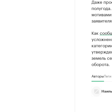
Даже про
полугода.
мотивами 
заявителя
Как
сооб
усложнен
категории
утвержде
земель се
оборота.
Авторы
Теги
Наиль