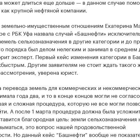
а может длиться еще дольше — в данном случае помо
 как крупной нефтяной компании.
 земельно-имущественным отношениям Екатерина Ма
ре с РБК Уфа назвала случай «Башнефти» исключител
емель сельхозназначения в другие категории и до п
о порядка был делом нелегким и занимал в среднем 
орит эксперт. Первый кейс изменения категории в Б
быстрым. Другим заявителям не стоит ждать такого 
рассмотрения, уверена юрист.
а перевода земель для коммерческих и некоммерчес
имала года два, и то в конце концов могли не согласо
ая и сложная процедура, которую не все могли позв
ти. А после 1 марта процедура должна была усложни
тавится благородная цель: земли сельхозназначения 
зыматься, это вопрос нашей продовольственной
ости. Но данный кейс “Башнефти” вообще не показат