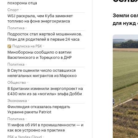
похороны отца
Спорт
WSJ раскрыла, чем Куба заменяет
Земли се
топливо на фоне энергокризиса
для нужд
Политика
Подросток стал жертвой мошенников.
План для родителей в первые 24 часа
Подписка на РБК
Минобороны сообщило о взятии
Васютинского и Торецкого в ДНР
Политика
В Сеуте оценили число оставшихся
нелегальных мигрантов из Марокко
Общество
В Британии изменили энергопроект на
£430 млн из-за «могилы» эльфа Добби
Экономика
Финляндия отказалась передать
Украине ракеты Patriot
Политика
11 мифов об ИИ в промышленности — и
как все устроено на практике
РБК и Yandex Cloud