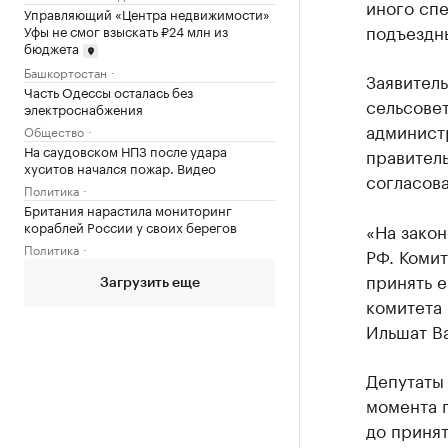
иного спе
Управляющий «Центра недвижимости»
подъездн
Уфы не смог взыскать ₽24 млн из
бюджета
Башкортостан
Заявитель
Часть Одессы осталась без
сельсовет
электроснабжения
админист
Общество
На саудовском НПЗ после удара
правитель
хуситов начался пожар. Видео
согласова
Политика
Британия нарастила мониторинг
кораблей России у своих берегов
«На зако
Политика
РФ. Комит
принять е
Загрузить еще
комитета
Ильшат Ва
Депутаты 
момента 
до принят