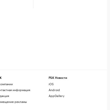
К
РБК Новости
компании
iOS
нтактная информация
Android
дакция
AppGallery
змещение рекламы