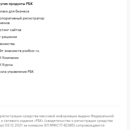
угие продукты РБК
лако для бизнеса
рпоративный регистратор
менов
стинг сайтов
г.решения
акомства
йт знакомств podbor.ru
К Компании
К Курсы
ола управления РБК
регистрации средства массовой информации выдано Федеральной
и сетевого издания «РБК» (свидетельство о регистрации средства
ор) 03.12.2021 за номером ЭЛ №ФС77-82385) сопровождаются