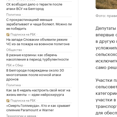
СК возбудил дело о теракте после
атаки ВСУ на Белгород
Политика
Фото: прави
С прокрастинацией меньше
зарабатывают и чаще болеют. Можно ли
Депутаты 
ее победить
впервые 
Подписка на РБК
На западе Словакии объявили режим
в другую 
ЧС из-за пожара на военном полигоне
усложнила
Общество
сельскох
В разные корзины: как сберечь
накопления в период турбулентности
исключите
РБК и Сбер
само реш
В Белгороде повреждены около 30
многоэтажек после ночной атаки
дронов
Участки п
Политика
сельсовет
Как за 6 недель настроить свой мозг на
категори
жизнь мечты — идеи нейрохирурга
участки в
Подписка на РБК
транспорт
«Смерть Голливуда». Кто и как срывает
слияние Paramount и Warner
для обесп
Технологии и медиа