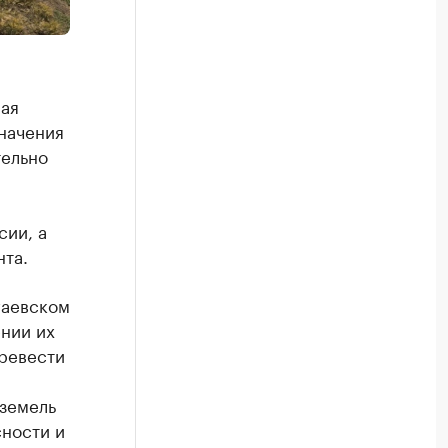
мая
начения
тельно
сии, а
та.
гаевском
нии их
ревести
 земель
сности и