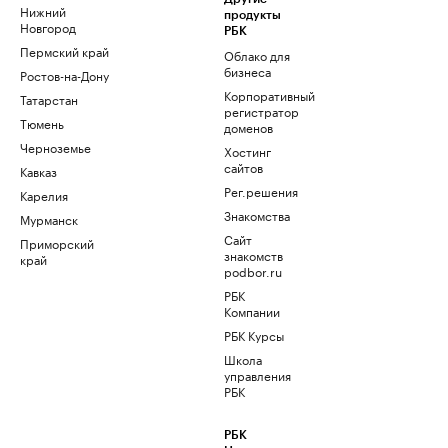
Нижний
продукты
Новгород
РБК
Пермский край
Облако для
бизнеса
Ростов-на-Дону
Корпоративный
Татарстан
регистратор
Тюмень
доменов
Черноземье
Хостинг
сайтов
Кавказ
Рег.решения
Карелия
Знакомства
Мурманск
Сайт
Приморский
знакомств
край
podbor.ru
РБК
Компании
РБК Курсы
Школа
управления
РБК
РБК