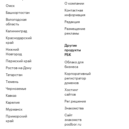
О компании
Омск
Контактная
Башкортостан
информация
Вологодская
Редакция
область
Размещение
Калининград
рекламы
Краснодарский
край
Другие
Нижний
продукты
Новгород
РБК
Пермский край
Облако для
бизнеса
Ростов-на-Дону
Корпоративный
Татарстан
регистратор
Тюмень
доменов
Черноземье
Хостинг
сайтов
Кавказ
Рег.решения
Карелия
Знакомства
Мурманск
Сайт
Приморский
знакомств
край
podbor.ru