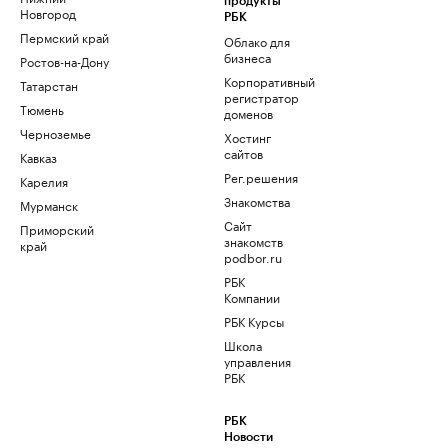
продукты
Новгород
РБК
Пермский край
Облако для
бизнеса
Ростов-на-Дону
Корпоративный
Татарстан
регистратор
Тюмень
доменов
Черноземье
Хостинг
сайтов
Кавказ
Рег.решения
Карелия
Знакомства
Мурманск
Сайт
Приморский
знакомств
край
podbor.ru
РБК
Компании
РБК Курсы
Школа
управления
РБК
РБК
Новости