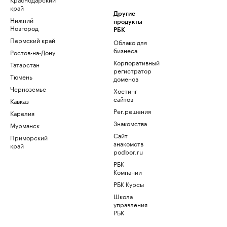
край
Другие
Нижний
продукты
Новгород
РБК
Пермский край
Облако для
бизнеса
Ростов-на-Дону
Корпоративный
Татарстан
регистратор
Тюмень
доменов
Черноземье
Хостинг
сайтов
Кавказ
Рег.решения
Карелия
Знакомства
Мурманск
Сайт
Приморский
знакомств
край
podbor.ru
РБК
Компании
РБК Курсы
Школа
управления
РБК