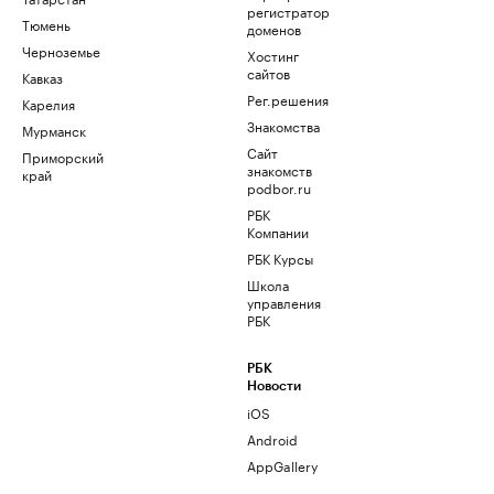
регистратор
Тюмень
доменов
Черноземье
Хостинг
сайтов
Кавказ
Рег.решения
Карелия
Знакомства
Мурманск
Сайт
Приморский
знакомств
край
podbor.ru
РБК
Компании
РБК Курсы
Школа
управления
РБК
РБК
Новости
iOS
Android
AppGallery