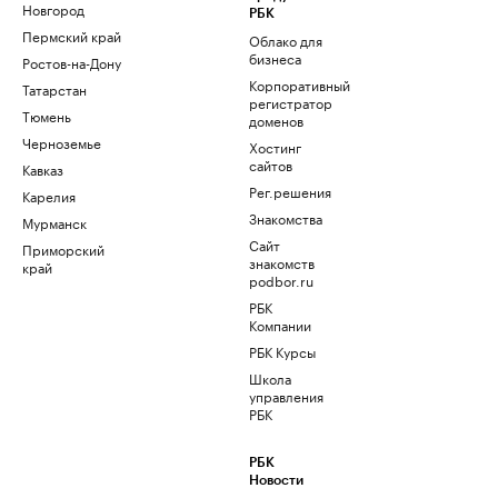
Новгород
РБК
Пермский край
Облако для
бизнеса
Ростов-на-Дону
Корпоративный
Татарстан
регистратор
Тюмень
доменов
Черноземье
Хостинг
сайтов
Кавказ
Рег.решения
Карелия
Знакомства
Мурманск
Сайт
Приморский
знакомств
край
podbor.ru
РБК
Компании
РБК Курсы
Школа
управления
РБК
РБК
Новости