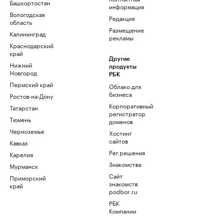
Башкортостан
информация
Вологодская
Редакция
область
Размещение
Калининград
рекламы
Краснодарский
край
Другие
Нижний
продукты
Новгород
РБК
Пермский край
Облако для
бизнеса
Ростов-на-Дону
Корпоративный
Татарстан
регистратор
Тюмень
доменов
Черноземье
Хостинг
сайтов
Кавказ
Рег.решения
Карелия
Знакомства
Мурманск
Сайт
Приморский
знакомств
край
podbor.ru
РБК
Компании