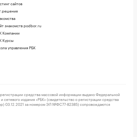
стинг сайтов
г.решения
акомства
йт знакомств podbor.ru
К Компании
К Курсы
ола управления РБК
регистрации средства массовой информации выдано Федеральной
и сетевого издания «РБК» (свидетельство о регистрации средства
ор) 03.12.2021 за номером ЭЛ №ФС77-82385) сопровождаются