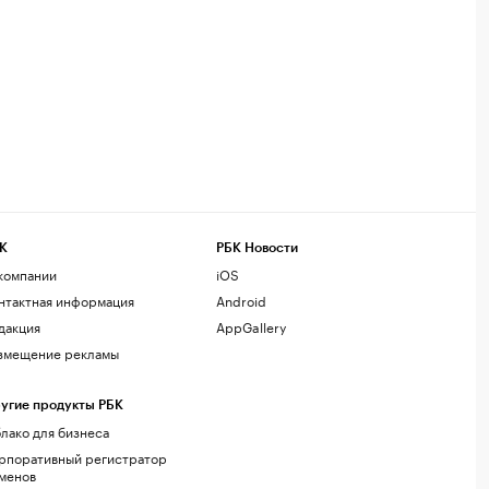
К
РБК Новости
компании
iOS
нтактная информация
Android
дакция
AppGallery
змещение рекламы
угие продукты РБК
лако для бизнеса
рпоративный регистратор
менов