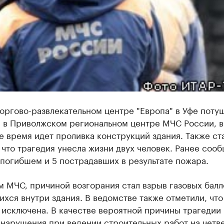
оргово-развлекательном центре "Европа" в Уфе потуш
 в Приволжском региональном центре МЧС России, в
 время идет проливка конструкций здания. Также ст
 что трагедия унесла жизни двух человек. Ранее соо
погибшем и 5 пострадавших в результате пожара.
 МЧС, причиной возгорания стал взрыв газовых балл
хся внутри здания. В ведомстве также отметили, что
 исключена. В качестве вероятной причины трагедии
 нарушения при ведении строительных работ на четв