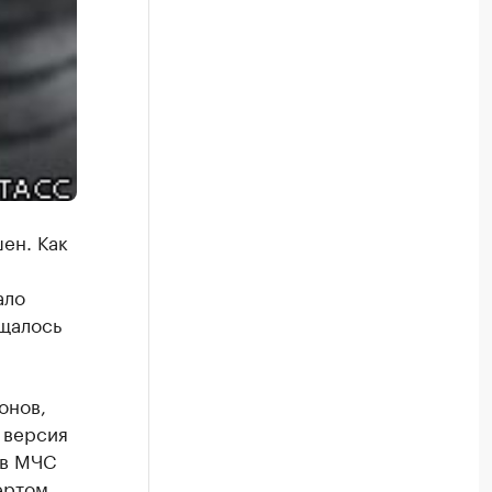
ен. Как
ало
бщалось
онов,
 версия
 в МЧС
ертом