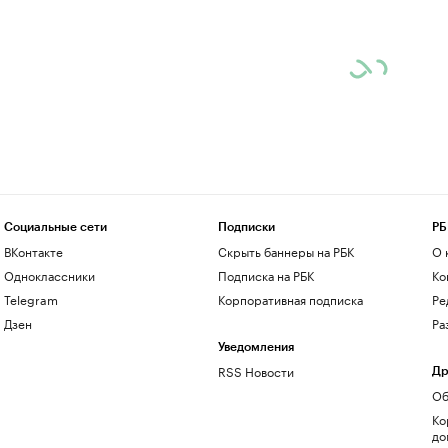
Социальные сети
Подписки
РБ
ВКонтакте
Скрыть баннеры на РБК
О 
Одноклассники
Подписка на РБК
Ко
Telegram
Корпоративная подписка
Ре
Дзен
Ра
Уведомления
RSS Новости
Др
Об
Ко
до