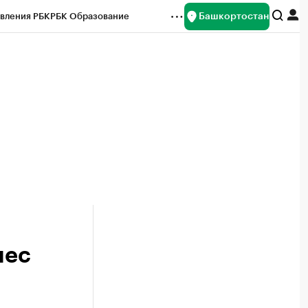
Башкортостан
вления РБК
РБК Образование
редитные рейтинги
Франшизы
Газета
ок наличной валюты
нес