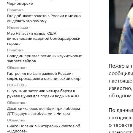
Черноморске
Политика
Где добывают золото в России и можно
ли делать это самому
Инвестиции
Мэр Нагасаки назвал США
виновниками ядерной бомбардировки
города
Политика
Володин призвал регионы изучить опыт
запрета вейпов
Пожар в т
Общество
сообщили
Гастрогид по Центральной России:
сыры, крокодилы и органический сидр
настоящее
РБК и РСХБ
известно,
В Румынии затопили четыре баржи в
об одном 
рукаве Дуная для подачи воды на АЭС
Общество
Десятки человек погибли при лобовом
По данным
ДТП с двумя автобусами в Нигере
находивши
Общество
о теракте
Бинго Нолана: 9 интересных фактов об
«Одиссее»
называют