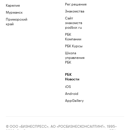
Рег.решения
Карелия
Знакомства
Мурманск
Сайт
Приморский
знакомств
край
podbor.ru
РБК
Компании
РБК Курсы
Школа
управления
РБК
РБК
Новости
iOS
Android
AppGallery
© ООО «БИЗНЕСПРЕСС», АО «РОСБИЗНЕСКОНСАЛТИНГ», 1995–