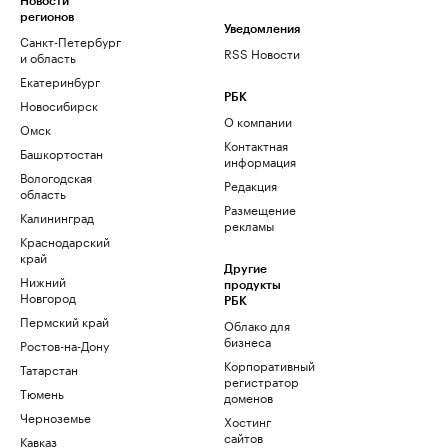
Новости
регионов
Уведомления
Санкт-Петербург
RSS Новости
и область
Екатеринбург
РБК
Новосибирск
О компании
Омск
Контактная
Башкортостан
информация
Вологодская
Редакция
область
Размещение
Калининград
рекламы
Краснодарский
край
Другие
Нижний
продукты
Новгород
РБК
Пермский край
Облако для
бизнеса
Ростов-на-Дону
Корпоративный
Татарстан
регистратор
Тюмень
доменов
Черноземье
Хостинг
сайтов
Кавказ