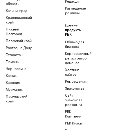
Редакция
область
Размещение
Калининград
рекламы
Краснодарский
край
Другие
Нижний
продукты
Новгород
РБК
Пермский край
Облако для
бизнеса
Ростов-на-Дону
Корпоративный
Татарстан
регистратор
Тюмень
доменов
Черноземье
Хостинг
сайтов
Кавказ
Рег.решения
Карелия
Знакомства
Мурманск
Сайт
Приморский
знакомств
край
podbor.ru
РБК
Компании
РБК Курсы
Школа