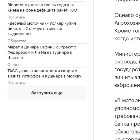
Bloomberg назвал три выхода для
Киева на фоне дефицита ракет ПВО
Однако с
Политика
Агрохозяй
«Веселый молочник» Уолкер купил
билеты в Стамбул на случай
Кроме тог
выдворения
когда ист
Общество
Марат и Динара Сафины сыграют с
Федерером и Ли На на турнире в
Министер
Шанхае
очередь, 
Спорт
государст
ТАСС узнал о возможности скорого
визита Уиткоффа и Кушнера в Москву
лишить вл
Политика
заброшен
Загрузить еще
«В матери
уполномо
требовани
банка пр
обязатель
не огоро