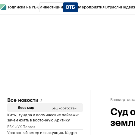
Подписка на РБК
Инвестиции
Мероприятия
Отрасли
Недви
РБК Курсы
РБК Life
Тренды
Визионеры
Национальные проекты
Горо
Спецпроекты СПб
Конференции СПб
Спецпроекты
Проверка конт
Башкортост
Все новости
Башкортостан
Весь мир
Суд 
Киты, тундра и космические пейзажи:
зачем ехать в восточную Арктику
земл
РБК и УК Первая
Ураганный ветер и эвакуация. Кадры