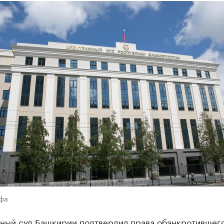
Уфа
ный суд Башкирии подтвердил права обанкротившег