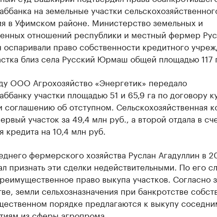
аббанка на земельные участки сельскохозяйственног
ия в Уфимском районе. Министерство земельных и
енных отношений республики и местный фермер Рус
н оспаривали право собственности кредитного учреж
астка близ села Русский Юрмаш общей площадью 117 г
оду ООО Агрохозяйство «Энергетик» передало
ббанку участки площадью 51 и 65,9 га по договору к
и соглашению об отступном. Сельскохозяйственная к
ервый участок за 49,4 млн руб., а второй отдала в сч
 кредита на 10,4 млн руб.
еднего фермерского хозяйства Руслан Агадуллин в 2
л признать эти сделки недействительными. По его с
реимущественное право выкупа участков. Согласно з
ве, земли сельхозназначения при банкротстве собст
щественном порядке предлагаются к выкупу соседни
тиям из сферы агропрома.