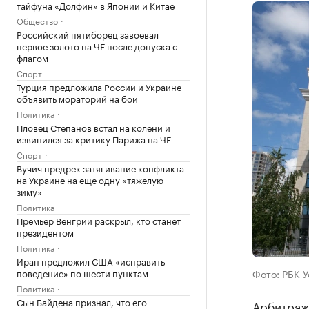
тайфуна «Долфин» в Японии и Китае
Общество
Российский пятиборец завоевал
первое золото на ЧЕ после допуска с
флагом
Спорт
Турция предложила России и Украине
объявить мораторий на бои
Политика
Пловец Степанов встал на колени и
извинился за критику Парижа на ЧЕ
Спорт
Вучич предрек затягивание конфликта
на Украине на еще одну «тяжелую
зиму»
Политика
Премьер Венгрии раскрыл, кто станет
президентом
Политика
Иран предложил США «исправить
поведение» по шести пунктам
Фото: РБК 
Политика
Сын Байдена признал, что его
Арбитраж