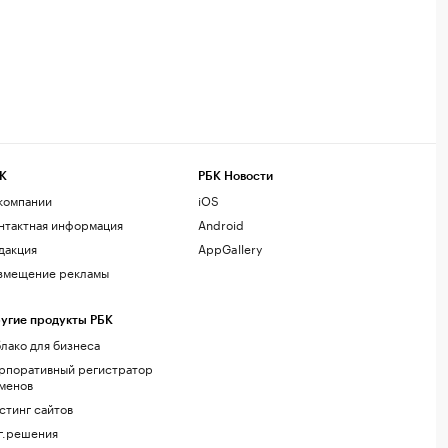
К
РБК Новости
компании
iOS
нтактная информация
Android
дакция
AppGallery
змещение рекламы
угие продукты РБК
лако для бизнеса
рпоративный регистратор
менов
стинг сайтов
г.решения