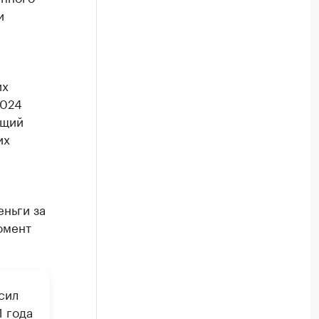
и
их
2024
ющий
их
еньги за
омент
сил
1 года