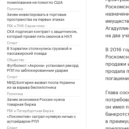
помилование не помогло США
Роскомсн
Политика
назначен
Зачем инвестировать в торговые
пространства на первых этажах
имуществ
РБК и ПИК Серия плюс
Агадулли
СКА подписал контракт с защитником,
на два уч
который провел пять сезонов в НХЛ
Спорт
В Хорватии столкнулись грузовой и
В 2016 г
пассажирский поезда
Роскомсна
Общество
продажи 
Футболист «Акрона» установил рекорд
продала п
РПЛ по заблокированным ударам
Спорт
погашения
МИД Болгарии вызвал посла Украины
из-за взрыва беспилотника
Глава сос
Политика
потребова
Зачем экономике России нужна
товарная биржа
он имел п
РБК и Петербургская Биржа
банкротст
«Локомотив» сыграл нулевую ничью с
в преиму
аутсайдером РПЛ
предприя
Спорт