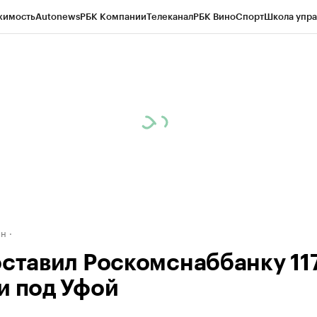
жимость
Autonews
РБК Компании
Телеканал
РБК Вино
Спорт
Школа упра
д
Стиль
Крипто
РБК Бизнес-среда
Дискуссионный клуб
Исследования
К
рагентов
Политика
Экономика
Бизнес
Технологии и медиа
Финансы
Рын
ан
оставил Роскомснаббанку 117
и под Уфой