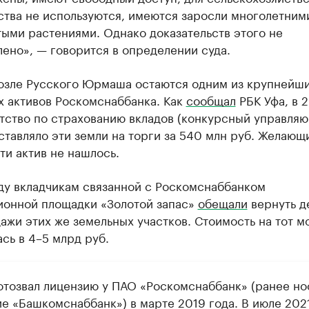
ства не используются, имеются заросли многолетним
ыми растениями. Однако доказательств этого не
ено», — говорится в определении суда.
возле Русского Юрмаша остаются одним из крупнейш
х активов Роскомснаббанка. Как
сообщал
РБК Уфа, в 
нтство по страхованию вкладов (конкурсный управля
ставляло эти земли на торги за 540 млн руб. Желающ
и актив не нашлось.
ду вкладчикам связанной с Роскомснаббанком
ионной площадки «Золотой запас»
обещали
вернуть д
ажи этих же земельных участков. Стоимость на тот м
сь в 4–5 млрд руб.
отозвал лицензию у ПАО «Роскомснаббанк» (ранее но
ие «Башкомснаббанк») в марте 2019 года. В июле 202