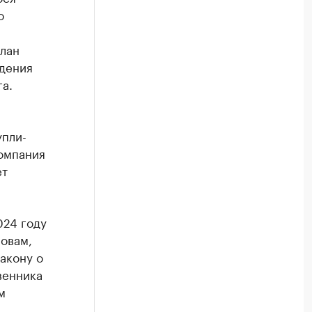
о
лан
дения
а.
упли-
омпания
ет
024 году
ловам,
акону о
венника
м