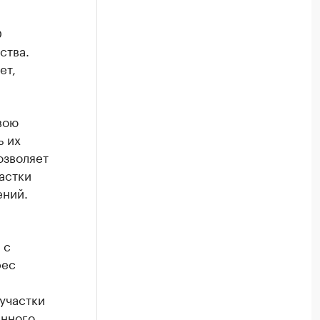
О
ства.
ет,
вою
ь их
озволяет
астки
ений.
 с
рес
 участки
енного