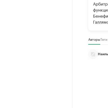
Арбитр
функци
Бенефи
Галлям
Авторы
Теги
Наиль