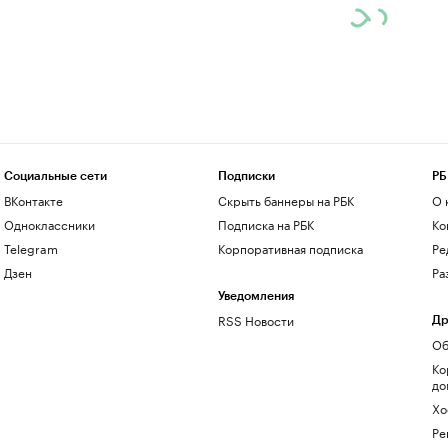
Социальные сети
Подписки
РБ
ВКонтакте
Скрыть баннеры на РБК
О 
Одноклассники
Подписка на РБК
Ко
Telegram
Корпоративная подписка
Ре
Дзен
Ра
Уведомления
RSS Новости
Др
Об
Ко
до
Хо
Ре