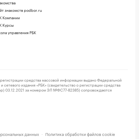
акомства
йт знакомств podbor.ru
К Компании
К Курсы
ола управления РБК
регистрации средства массовой информации выдано Федеральной
и сетевого издания «РБК» (свидетельство о регистрации средства
ор) 03.12.2021 за номером ЭЛ №ФС77-82385) сопровождаются
ерсональных данных
Политика обработки файлов cookie
·