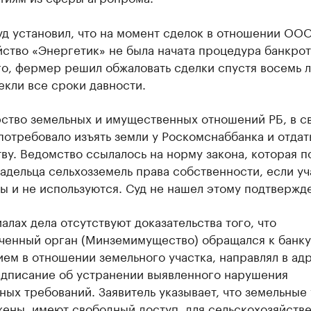
уд установил, что на момент сделок в отношении ОО
ство «Энергетик» не была начата процедура банкрот
о, фермер решил обжаловать сделки спустя восемь л
екли все сроки давности.
ство земельных и имущественных отношений РБ, в с
потребовало изъять земли у Роскомснаббанка и отдат
ву. Ведомство ссылалось на норму закона, которая п
адельца сельхозземель права собственности, если уч
ы и не используются. Суд не нашел этому подтвержд
алах дела отсутствуют доказательства того, что
ченный орган (Минземимущество) обращался к банку
ем в отношении земельного участка, направлял в ад
едписание об устранении выявленного нарушения
ных требований. Заявитель указывает, что земельные
жены, имеют свободный доступ, для сельскохозяйств