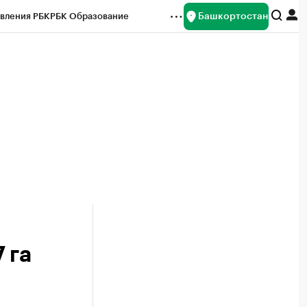
Башкортостан
вления РБК
РБК Образование
редитные рейтинги
Франшизы
Газета
ок наличной валюты
 га