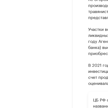
производ
травянист
представл
Участки 
ликвидны
году Аге
банка) вы
приобрест
В 2021 го
инвестиц
счет прод
оценивала
ЦБ РФ 
назван