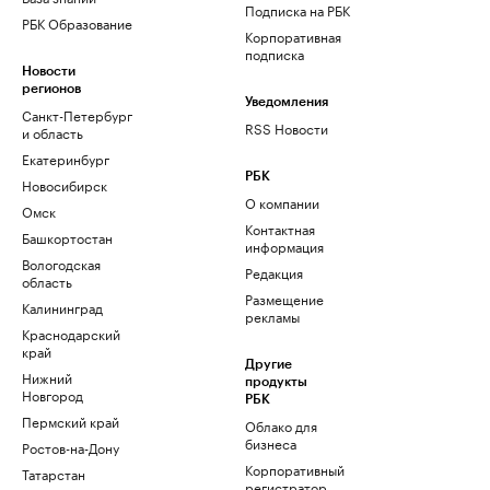
Подписка на РБК
РБК Образование
Корпоративная
подписка
Новости
регионов
Уведомления
Санкт-Петербург
RSS Новости
и область
Екатеринбург
РБК
Новосибирск
О компании
Омск
Контактная
Башкортостан
информация
Вологодская
Редакция
область
Размещение
Калининград
рекламы
Краснодарский
край
Другие
Нижний
продукты
Новгород
РБК
Пермский край
Облако для
бизнеса
Ростов-на-Дону
Корпоративный
Татарстан
регистратор