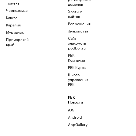
Тюмень
доменов
Черноземье
Хостинг
сайтов
Кавказ
Рег.решения
Карелия
Знакомства
Мурманск
Сайт
Приморский
знакомств
край
podbor.ru
РБК
Компании
РБК Курсы
Школа
управления
РБК
РБК
Новости
iOS
Android
AppGallery