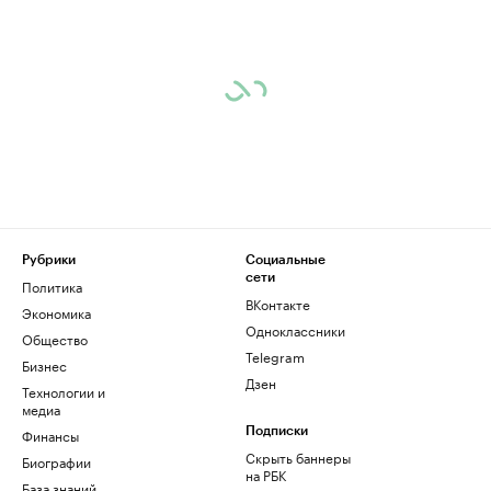
Рубрики
Социальные
сети
Политика
ВКонтакте
Экономика
Одноклассники
Общество
Telegram
Бизнес
Дзен
Технологии и
медиа
Финансы
Подписки
Скрыть баннеры
Биографии
на РБК
База знаний