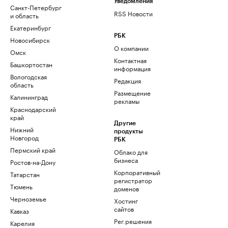
Уведомления
Санкт-Петербург
RSS Новости
и область
Екатеринбург
РБК
Новосибирск
О компании
Омск
Контактная
Башкортостан
информация
Вологодская
Редакция
область
Размещение
Калининград
рекламы
Краснодарский
край
Другие
Нижний
продукты
Новгород
РБК
Пермский край
Облако для
бизнеса
Ростов-на-Дону
Корпоративный
Татарстан
регистратор
Тюмень
доменов
Черноземье
Хостинг
сайтов
Кавказ
Рег.решения
Карелия