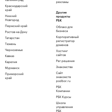
рекламы
Краснодарский
край
Другие
Нижний
продукты
Новгород
РБК
Пермский край
Облако для
бизнеса
Ростов-на-Дону
Корпоративный
Татарстан
регистратор
Тюмень
доменов
Черноземье
Хостинг
сайтов
Кавказ
Рег.решения
Карелия
Знакомства
Мурманск
Сайт
Приморский
знакомств
край
podbor.ru
РБК
Компании
РБК Курсы
Школа
управления
РБК