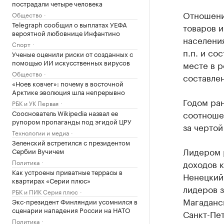
пострадали четыре человека
Отношени
Общество
Telegraph сообщил о выплатах УЕФА
товаров и
вероятной любовнице Инфантино
населения
Спорт
п.п. и со
Ученые оценили риски от созданных с
помощью ИИ искусственных вирусов
месте в р
Общество
составле
«Ноев ковчег»: почему в восточной
Арктике эволюция шла непрерывно
Годом ра
РБК и УК Первая
Сооснователь Wikipedia назвал ее
соотношен
рупором пропаганды под эгидой ЦРУ
за чертой
Технологии и медиа
Зеленский встретился с президентом
Лидером 
Сербии Вучичем
Политика
доходов к
Как устроены приватные террасы в
Ненецкий 
квартирах «Серии плюс»
лидеров з
РБК и ПИК Серия плюс
Магаданск
Экс-президент Финляндии усомнился в
сценарии нападения России на НАТО
Санкт-Пет
Политика