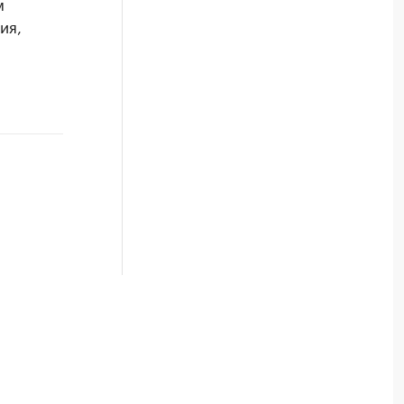
м
ия,