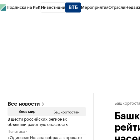
Подписка на РБК
Инвестиции
Мероприятия
Отрасли
Недви
РБК Курсы
РБК Life
Тренды
Визионеры
Национальные проекты
Горо
Спецпроекты СПб
Конференции СПб
Спецпроекты
Проверка конт
Башкортост
Все новости
Башкортостан
Весь мир
Башк
В шести российских регионах
объявили ракетную опасность
рейт
Политика
«Одиссея» Нолана собрала в прокате
насе