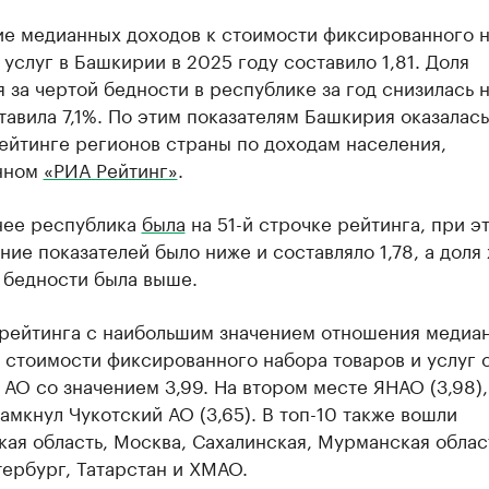
е медианных доходов к стоимости фиксированного 
 услуг в Башкирии в 2025 году составило 1,81. Доля
 за чертой бедности в республике за год снизилась н
ставила 7,1%. По этим показателям Башкирия оказалась
ейтинге регионов страны по доходам населения,
нном
«РИА Рейтинг»
.
нее республика
была
на 51-й строчке рейтинга, при э
ие показателей было ниже и составляло 1,78, а доля
 бедности была выше.
рейтинга с наибольшим значением отношения медиа
 стоимости фиксированного набора товаров и услуг 
АО со значением 3,99. На втором месте ЯНАО (3,98),
амкнул Чукотский АО (3,65). В топ-10 также вошли
ая область, Москва, Сахалинская, Мурманская облас
ербург, Татарстан и ХМАО.