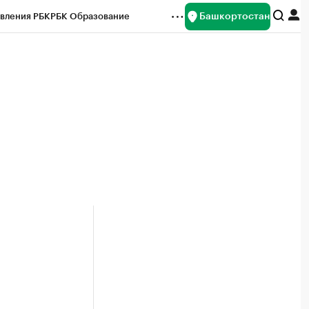
Башкортостан
вления РБК
РБК Образование
редитные рейтинги
Франшизы
Газета
ок наличной валюты