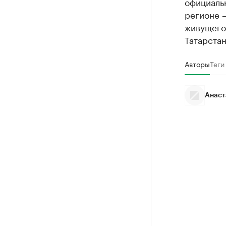
официальн
регионе 
живущего 
Татарстан
Авторы
Теги
Анаст