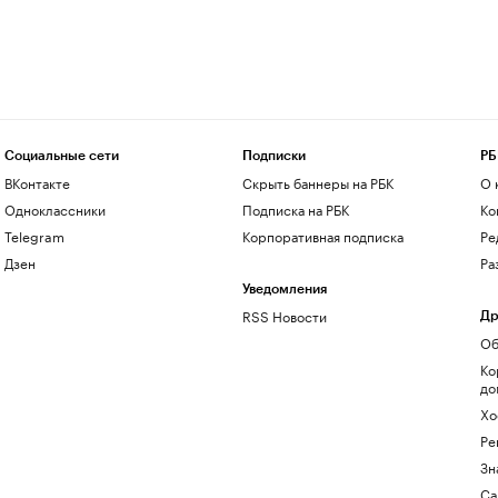
Социальные сети
Подписки
РБ
ВКонтакте
Скрыть баннеры на РБК
О 
Одноклассники
Подписка на РБК
Ко
Telegram
Корпоративная подписка
Ре
Дзен
Ра
Уведомления
RSS Новости
Др
Об
Ко
до
Хо
Ре
Зн
Са