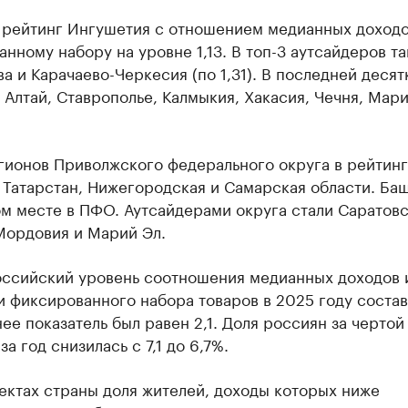
 рейтинг Ингушетия с отношением медианных доходо
нному набору на уровне 1,13. В топ-3 аутсайдеров т
а и Карачаево-Черкесия (по 1,31). В последней десят
 Алтай, Ставрополье, Калмыкия, Хакасия, Чечня, Мари
гионов Приволжского федерального округа в рейтин
 Татарстан, Нижегородская и Самарская области. Ба
м месте в ПФО. Аутсайдерами округа стали Саратов
Мордовия и Марий Эл.
ссийский уровень соотношения медианных доходов 
 фиксированного набора товаров в 2025 году состави
ее показатель был равен 2,1. Доля россиян за чертой
за год снизилась с 7,1 до 6,7%.
ектах страны доля жителей, доходы которых ниже