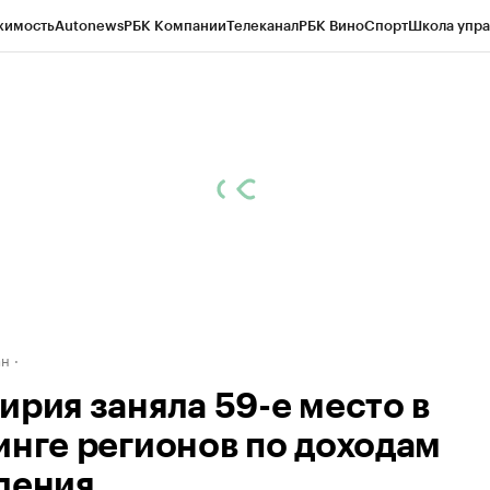
жимость
Autonews
РБК Компании
Телеканал
РБК Вино
Спорт
Школа упра
д
Стиль
Крипто
РБК Бизнес-среда
Дискуссионный клуб
Исследования
К
рагентов
Политика
Экономика
Бизнес
Технологии и медиа
Финансы
Рын
ан
ирия заняла 59-е место в
инге регионов по доходам
ления