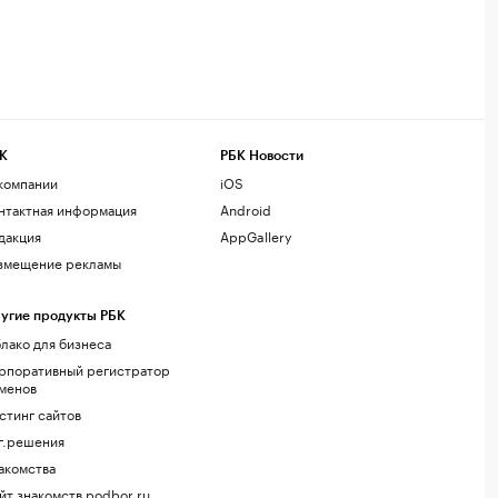
К
РБК Новости
компании
iOS
нтактная информация
Android
дакция
AppGallery
змещение рекламы
угие продукты РБК
лако для бизнеса
рпоративный регистратор
менов
стинг сайтов
г.решения
акомства
йт знакомств podbor.ru