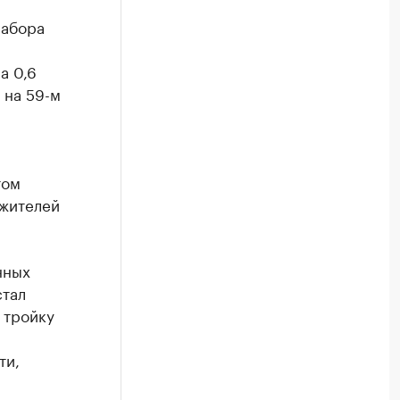
набора
а 0,6
 на 59-м
том
 жителей
нных
стал
 тройку
ти,