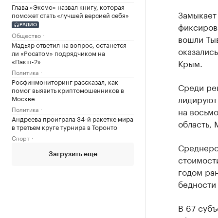
Глава «Эксмо» назвал книгу, которая
Замыкает
поможет стать «лучшей версией себя»
фиксирова
РАДИО
Общество
вошли Тыв
Мадьяр ответил на вопрос, останется
оказались
ли «Росатом» подрядчиком на
«Пакш-2»
Крым.
Политика
Росфинмониторинг рассказал, как
Среди ре
помог выявить криптомошенников в
лидируют
Москве
Политика
на восьмо
Андреева проиграла 34-й ракетке мира
область, 
в третьем круге турнира в Торонто
Спорт
Среднеро
Загрузить еще
стоимости
годом ран
бедности 
В 67 субъ