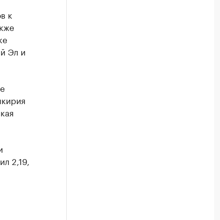
в к
акже
ке
й Эл и
ге
шкирия
ская
и
л 2,19,