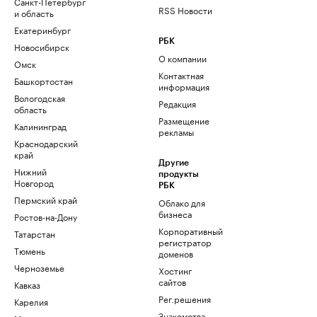
Санкт-Петербург
RSS Новости
и область
Екатеринбург
РБК
Новосибирск
О компании
Омск
Контактная
Башкортостан
информация
Вологодская
Редакция
область
Размещение
Калининград
рекламы
Краснодарский
край
Другие
Нижний
продукты
Новгород
РБК
Пермский край
Облако для
бизнеса
Ростов-на-Дону
Корпоративный
Татарстан
регистратор
Тюмень
доменов
Черноземье
Хостинг
сайтов
Кавказ
Рег.решения
Карелия
Знакомства