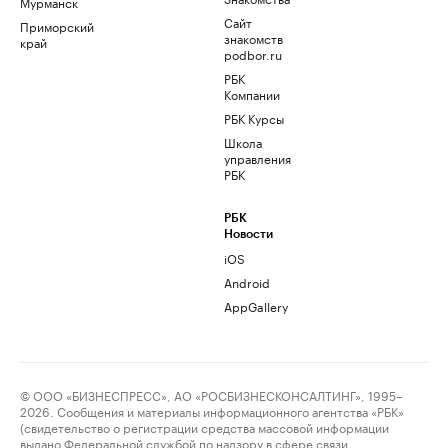
Мурманск
Сайт
Приморский
знакомств
край
podbor.ru
РБК
Компании
РБК Курсы
Школа
управления
РБК
РБК
Новости
iOS
Android
AppGallery
© ООО «БИЗНЕСПРЕСС», АО «РОСБИЗНЕСКОНСАЛТИНГ», 1995–
2026. Сообщения и материалы информационного агентства «РБК»
(свидетельство о регистрации средства массовой информации
выдано Федеральной службой по надзору в сфере связи,