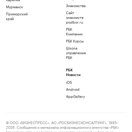
Знакомства
Мурманск
Сайт
Приморский
знакомств
край
podbor.ru
РБК
Компании
РБК Курсы
Школа
управления
РБК
РБК
Новости
iOS
Android
AppGallery
© ООО «БИЗНЕСПРЕСС», АО «РОСБИЗНЕСКОНСАЛТИНГ», 1995–
2026. Сообщения и материалы информационного агентства «РБК»
(свидетельство о регистрации средства массовой информации