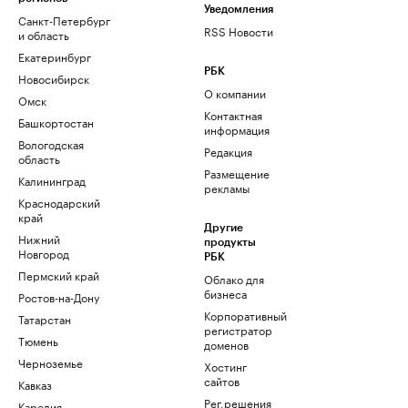
Уведомления
Санкт-Петербург
RSS Новости
и область
Екатеринбург
РБК
Новосибирск
О компании
Омск
Контактная
Башкортостан
информация
Вологодская
Редакция
область
Размещение
Калининград
рекламы
Краснодарский
край
Другие
Нижний
продукты
Новгород
РБК
Пермский край
Облако для
бизнеса
Ростов-на-Дону
Корпоративный
Татарстан
регистратор
Тюмень
доменов
Черноземье
Хостинг
сайтов
Кавказ
Рег.решения
Карелия