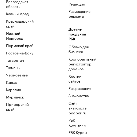
Вологодская
Редакция
область
Размещение
Калининград
рекламы
Краснодарский
край
Другие
Нижний
продукты
Новгород
РБК
Пермский край
Облако для
бизнеса
Ростов-на-Дону
Корпоративный
Татарстан
регистратор
Тюмень
доменов
Черноземье
Хостинг
сайтов
Кавказ
Рег.решения
Карелия
Знакомства
Мурманск
Сайт
Приморский
знакомств
край
podbor.ru
РБК
Компании
РБК Курсы