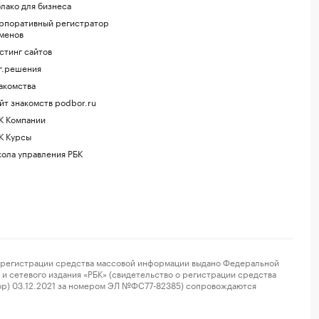
лако для бизнеса
рпоративный регистратор
менов
стинг сайтов
г.решения
акомства
йт знакомств podbor.ru
К Компании
К Курсы
ола управления РБК
регистрации средства массовой информации выдано Федеральной
и сетевого издания «РБК» (свидетельство о регистрации средства
ор) 03.12.2021 за номером ЭЛ №ФС77-82385) сопровождаются