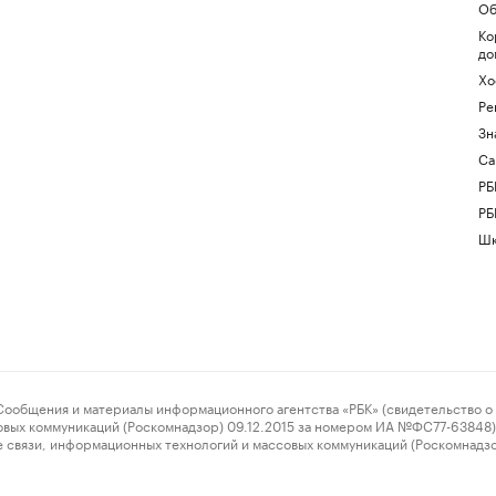
Об
Ко
до
Хо
Ре
Зн
Са
РБ
РБ
Шк
ения и материалы информационного агентства «РБК» (свидетельство о 
овых коммуникаций (Роскомнадзор) 09.12.2015 за номером ИА №ФС77-63848) 
 связи, информационных технологий и массовых коммуникаций (Роскомнадз