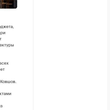
юджета,
при
т
тектуры
всех
ет
 Ковшов.
ктами
из