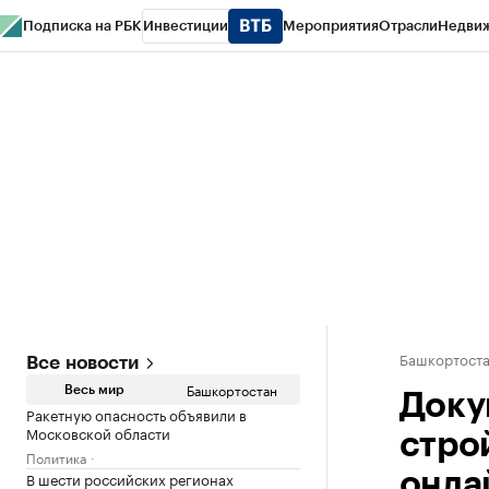
Подписка на РБК
Инвестиции
Мероприятия
Отрасли
Недви
РБК Курсы
РБК Life
Тренды
Визионеры
Национальные проекты
Горо
Спецпроекты СПб
Конференции СПб
Спецпроекты
Проверка конт
Башкортост
Все новости
Башкортостан
Весь мир
Доку
Ракетную опасность объявили в
Московской области
стро
Политика
В шести российских регионах
онла