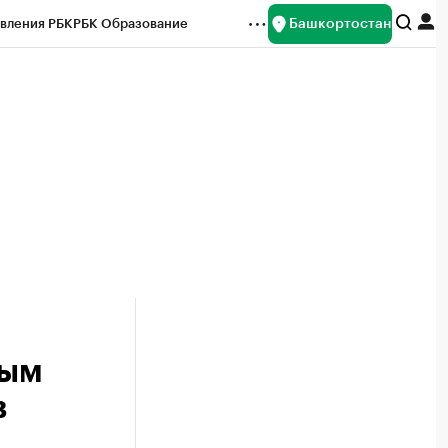
Башкортостан
вления РБК
РБК Образование
редитные рейтинги
Франшизы
Газета
ок наличной валюты
ным
в