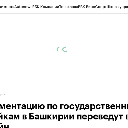
жимость
Autonews
РБК Компании
Телеканал
РБК Вино
Спорт
Школа упра
д
Стиль
Крипто
РБК Бизнес-среда
Дискуссионный клуб
Исследования
К
рагентов
Политика
Экономика
Бизнес
Технологии и медиа
Финансы
Рын
ан
ментацию по государствен
йкам в Башкирии переведут 
йн