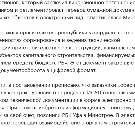
егионов, который заключил лицензионное соглашение
чиком и регламентировал перевод бумажной докумен
ных объектов в электронный вид, отметил глава Мин
не июля правительство республики утвердило постан
енностях формирования и ведения технической
ции при строительстве, реконструкции, капитальном
объектов капитального строительства, финансируемы
нием средств бюджета РБ». Этот документ закрепляе
документооборота в цифровой формат.
ти, в постановлении прописано, что заказчики «обес
е в контракт условия о передаче в ИСУП генеральны
ком технической документации в форме электронног
а». При этом приобретать информационную систему 
 за свой счет, пояснили РБК Уфа в Минстрое. В элек
акже переведут взаимодействие с органом строитель