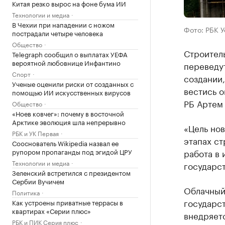
Китая резко вырос на фоне бума ИИ
Технологии и медиа
В Чехии при нападении с ножом
Фото: РБК 
пострадали четыре человека
Общество
Строител
Telegraph сообщил о выплатах УЕФА
вероятной любовнице Инфантино
переведу
Спорт
создании,
Ученые оценили риски от созданных с
вестись о
помощью ИИ искусственных вирусов
РБ Артем
Общество
«Ноев ковчег»: почему в восточной
Арктике эволюция шла непрерывно
«Цель нов
РБК и УК Первая
этапах с
Сооснователь Wikipedia назвал ее
рупором пропаганды под эгидой ЦРУ
работа в
Технологии и медиа
государст
Зеленский встретился с президентом
Сербии Вучичем
Облачный
Политика
государст
Как устроены приватные террасы в
квартирах «Серии плюс»
внедряетс
РБК и ПИК Серия плюс