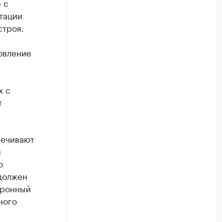
 с
тации
строя.
овление
х с
т
печивают
м
о
должен
тронный
ного