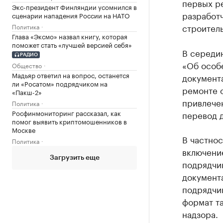
первых р
Экс-президент Финляндии усомнился в
разработ
сценарии нападения России на НАТО
строитель
Политика
Глава «Эксмо» назвал книгу, которая
поможет стать «лучшей версией себя»
В середи
РАДИО
«Об особ
Общество
Мадьяр ответил на вопрос, останется
документа
ли «Росатом» подрядчиком на
ремонте 
«Пакш-2»
привлече
Политика
Росфинмониторинг рассказал, как
перевод 
помог выявить криптомошенников в
Москве
В частнос
Политика
включени
Загрузить еще
подрядчи
документ
подрядчик
формат т
надзора.