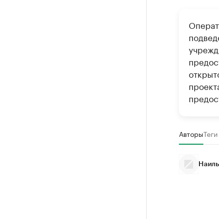
Операт
подвед
учрежд
предост
открыт
проекта
предост
Авторы
Теги
Наиль