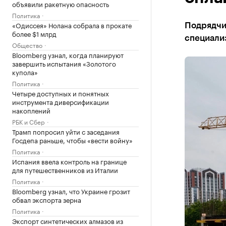
объявили ракетную опасность
Политика
«Одиссея» Нолана собрала в прокате
Подрядчик
более $1 млрд
специали
Общество
Bloomberg узнал, когда планируют
завершить испытания «Золотого
купола»
Политика
Четыре доступных и понятных
инструмента диверсификации
накоплений
РБК и Сбер
Трамп попросил уйти с заседания
Госдепа раньше, чтобы «вести войну»
Политика
Испания ввела контроль на границе
для путешественников из Италии
Политика
Bloomberg узнал, что Украине грозит
обвал экспорта зерна
Политика
Экспорт синтетических алмазов из