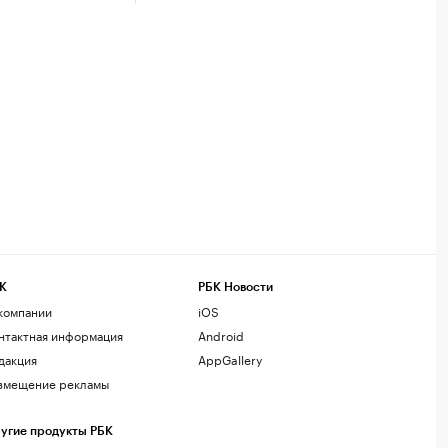
К
РБК Новости
компании
iOS
нтактная информация
Android
дакция
AppGallery
змещение рекламы
угие продукты РБК