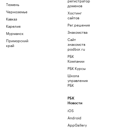
регистратор
Тюмень
доменов
Черноземье
Хостинг
сайтов
Кавказ
Рег.решения
Карелия
Знакомства
Мурманск
Сайт
Приморский
знакомств
край
podbor.ru
РБК
Компании
РБК Курсы
Школа
управления
РБК
РБК
Новости
iOS
Android
AppGallery