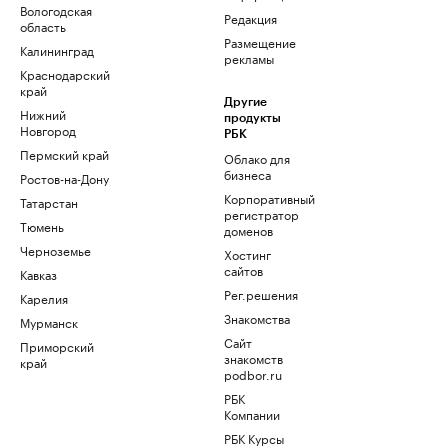
Вологодская
Редакция
область
Размещение
Калининград
рекламы
Краснодарский
край
Другие
Нижний
продукты
Новгород
РБК
Пермский край
Облако для
бизнеса
Ростов-на-Дону
Корпоративный
Татарстан
регистратор
Тюмень
доменов
Черноземье
Хостинг
сайтов
Кавказ
Рег.решения
Карелия
Знакомства
Мурманск
Сайт
Приморский
знакомств
край
podbor.ru
РБК
Компании
РБК Курсы