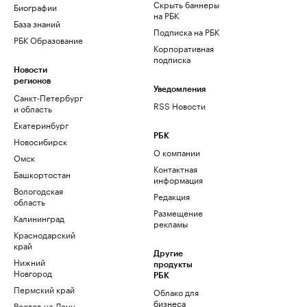
Скрыть баннеры
Биографии
на РБК
База знаний
Подписка на РБК
РБК Образование
Корпоративная
подписка
Новости
регионов
Уведомления
Санкт-Петербург
RSS Новости
и область
Екатеринбург
РБК
Новосибирск
О компании
Омск
Контактная
Башкортостан
информация
Вологодская
Редакция
область
Размещение
Калининград
рекламы
Краснодарский
край
Другие
Нижний
продукты
Новгород
РБК
Пермский край
Облако для
бизнеса
Ростов-на-Дону