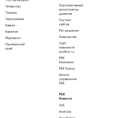
Корпоративный
Татарстан
регистратор
Тюмень
доменов
Черноземье
Хостинг
сайтов
Кавказ
Рег.решения
Карелия
Знакомства
Мурманск
Сайт
Приморский
знакомств
край
podbor.ru
РБК
Компании
РБК Курсы
Школа
управления
РБК
РБК
Новости
iOS
Android
AppGallery