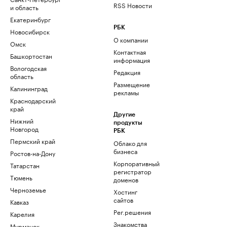
RSS Новости
и область
Екатеринбург
РБК
Новосибирск
О компании
Омск
Контактная
Башкортостан
информация
Вологодская
Редакция
область
Размещение
Калининград
рекламы
Краснодарский
край
Другие
Нижний
продукты
Новгород
РБК
Пермский край
Облако для
бизнеса
Ростов-на-Дону
Корпоративный
Татарстан
регистратор
Тюмень
доменов
Черноземье
Хостинг
сайтов
Кавказ
Рег.решения
Карелия
Знакомства
Мурманск