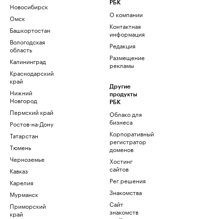
РБК
Новосибирск
О компании
Омск
Контактная
Башкортостан
информация
Вологодская
Редакция
область
Размещение
Калининград
рекламы
Краснодарский
край
Другие
Нижний
продукты
Новгород
РБК
Пермский край
Облако для
бизнеса
Ростов-на-Дону
Корпоративный
Татарстан
регистратор
Тюмень
доменов
Черноземье
Хостинг
сайтов
Кавказ
Рег.решения
Карелия
Знакомства
Мурманск
Сайт
Приморский
знакомств
край