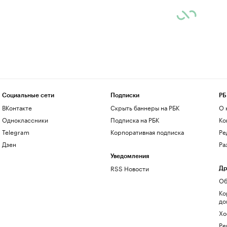
Социальные сети
Подписки
РБ
ВКонтакте
Скрыть баннеры на РБК
О 
Одноклассники
Подписка на РБК
Ко
Telegram
Корпоративная подписка
Ре
Дзен
Ра
Уведомления
RSS Новости
Др
Об
Ко
до
Хо
Ре