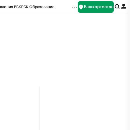
Башкортостан
вления РБК
РБК Образование
редитные рейтинги
Франшизы
Газета
ок наличной валюты