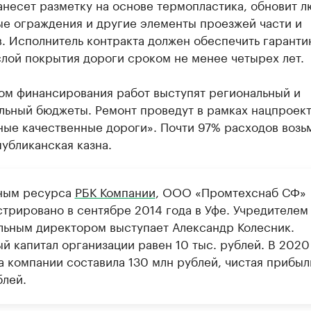
анесет разметку на основе термопластика, обновит л
е ограждения и другие элементы проезжей части и
. Исполнитель контракта должен обеспечить гаранти
лой покрытия дороги сроком не менее четырех лет.
ом финансирования работ выступят региональный и
льный бюджеты. Ремонт проведут в рамках нацпроек
ые качественные дороги». Почти 97% расходов возь
убликанская казна.
ным ресурса
РБК Компании
, ООО «Промтехснаб СФ»
стрировано в сентябре 2014 года в Уфе. Учредителем
льным директором выступает Александр Колесник.
й капитал организации равен 10 тыс. рублей. В 2020
а компании составила 130 млн рублей, чистая прибыл
блей.