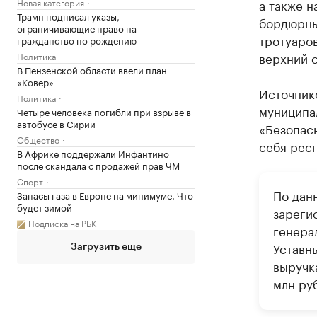
Новая категория
а также н
Трамп подписал указы,
бордюрны
ограничивающие право на
тротуаров
гражданство по рождению
верхний с
Политика
В Пензенской области ввели план
«Ковер»
Источник
Политика
муниципа
Четыре человека погибли при взрыве в
автобусе в Сирии
«Безопасн
Общество
себя респ
В Африке поддержали Инфантино
после скандала с продажей прав ЧМ
Спорт
По дан
Запасы газа в Европе на минимуме. Что
будет зимой
зареги
Подписка на РБК
генера
Уставны
Загрузить еще
выручк
млн ру