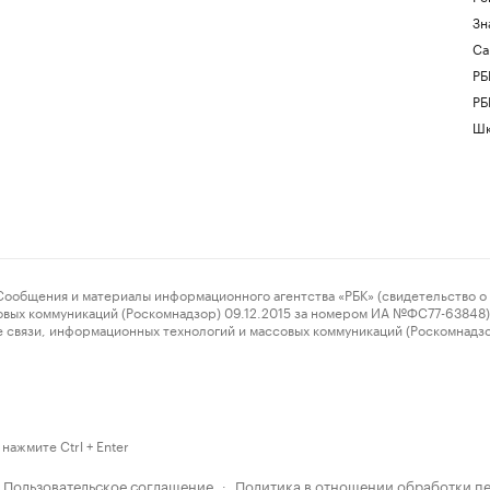
Зн
Са
РБ
РБ
Шк
ения и материалы информационного агентства «РБК» (свидетельство о 
овых коммуникаций (Роскомнадзор) 09.12.2015 за номером ИА №ФС77-63848) 
 связи, информационных технологий и массовых коммуникаций (Роскомнадз
нажмите Ctrl + Enter
Пользовательское соглашение
Политика в отношении обработки п
·