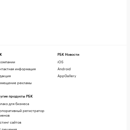
К
РБК Новости
компании
iOS
нтактная информация
Android
дакция
AppGallery
змещение рекламы
угие продукты РБК
лако для бизнеса
рпоративный регистратор
менов
стинг сайтов
г.решения