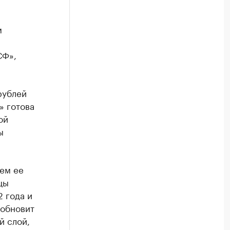
м
СФ»,
рублей
» готова
ой
ы
ем ее
цы
 года и
 обновит
й слой,