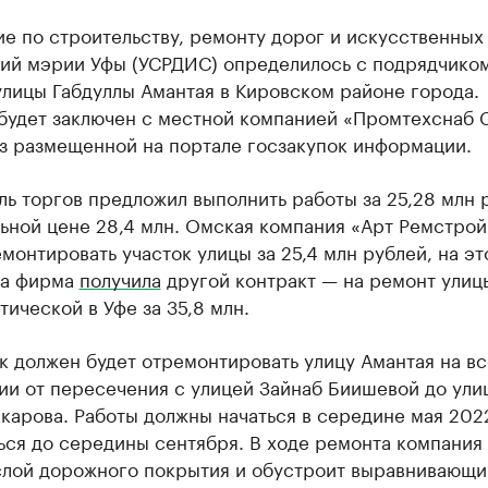
е по строительству, ремонту дорог и искусственных
ий мэрии Уфы (УСРДИС) определилось с подрядчико
лицы Габдуллы Амантая в Кировском районе города.
 будет заключен с местной компанией «Промтехснаб 
из размещенной на портале госзакупок информации.
ь торгов предложил выполнить работы за 25,28 млн 
ьной цене 28,4 млн. Омская компания «Арт Ремстрой
монтировать участок улицы за 25,4 млн рублей, на эт
та фирма
получила
другой контракт — на ремонт улиц
ической в Уфе за 35,8 млн.
 должен будет отремонтировать улицу Амантая на вс
ии от пересечения с улицей Зайнаб Биишевой до ули
карова. Работы должны начаться в середине мая 2022
ься до середины сентября. В ходе ремонта компания
слой дорожного покрытия и обустроит выравнивающи