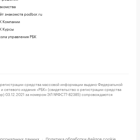
акомства
йт знакомств podbor.ru
К Компании
К Курсы
ола управления РБК
регистрации средства массовой информации выдано Федеральной
и сетевого издания «РБК» (свидетельство о регистрации средства
ор) 03.12.2021 за номером ЭЛ №ФС77-82385) сопровождаются
ерсональных данных
Политика обработки файлов cookie
·