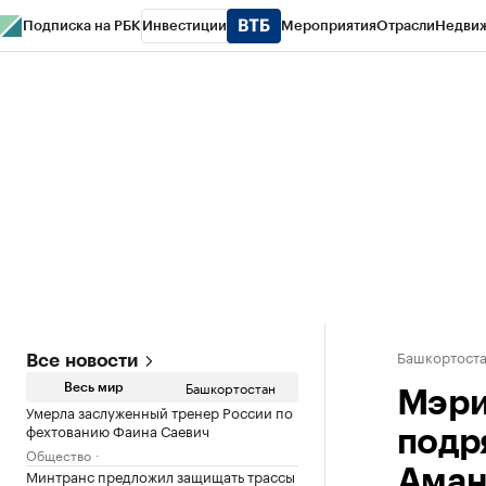
Подписка на РБК
Инвестиции
Мероприятия
Отрасли
Недви
РБК Курсы
РБК Life
Тренды
Визионеры
Национальные проекты
Горо
Спецпроекты СПб
Конференции СПб
Спецпроекты
Проверка конт
Башкортост
Все новости
Башкортостан
Весь мир
Мэри
Умерла заслуженный тренер России по
фехтованию Фаина Саевич
подр
Общество
Минтранс предложил защищать трассы
Аман