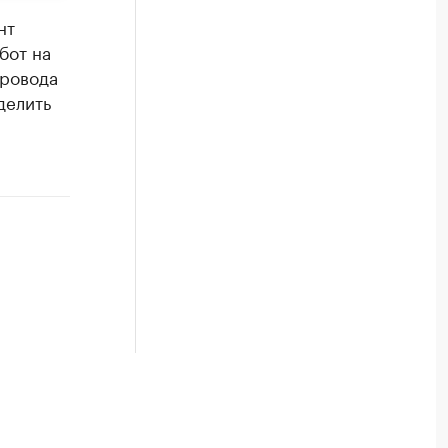
нт
бот на
провода
делить