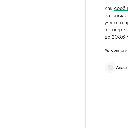
Как
сооб
Затонско
участке п
в створе 
до 203,6 
Авторы
Теги
Анаст