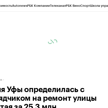
жимость
Autonews
РБК Компании
Телеканал
РБК Вино
Спорт
Школа упра
д
Стиль
Крипто
РБК Бизнес-среда
Дискуссионный клуб
Исследования
К
рагентов
Политика
Экономика
Бизнес
Технологии и медиа
Финансы
Рын
ан
я Уфы определилась с
ядчиком на ремонт улицы
тая за 25,3 млн