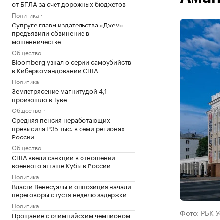
от БПЛА за счет дорожных бюджетов
Политика
Супруге главы издательства «Джем»
предъявили обвинение в
мошенничестве
Общество
Bloomberg узнал о серии самоубийств
в Киберкомандовании США
Политика
Землетрясение магнитудой 4,1
произошло в Туве
Общество
Средняя пенсия неработающих
превысила ₽35 тыс. в семи регионах
России
Общество
США ввели санкции в отношении
военного атташе Кубы в России
Политика
Власти Венесуэлы и оппозиция начали
переговоры спустя неделю задержки
Политика
Фото: РБК 
Прощание с олимпийским чемпионом