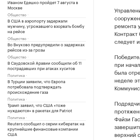
Иваном Едешко пройдет 7 августа в
Москве
Управлени
Общество
сооружен
В США в аэропорту задержали
ремонта у
мужчину, угрожавшего взорвать бомбу
на рейсе
Контракт
Общество
следует 
Во Внуково предупредили о задержках
рейсов из-за грозы
Победител
Общество
В Саудовской Аравии сообщили об 11
при начал
пострадавших при атаках хуситов
была отре
Политика
неделе э
В Турции заявили, что Европа
потребовала подтверждать
Коммунист
происхождение газа
Политика
Подрядчик
Трамп заявил, что США «тоже
протяжен
нуждаются» в ракетах для Patriot
Политика
Файзи Гас
Reuters сообщил о серии кибератак на
завершит
крупнейшие финансовые компании
верхний 
США