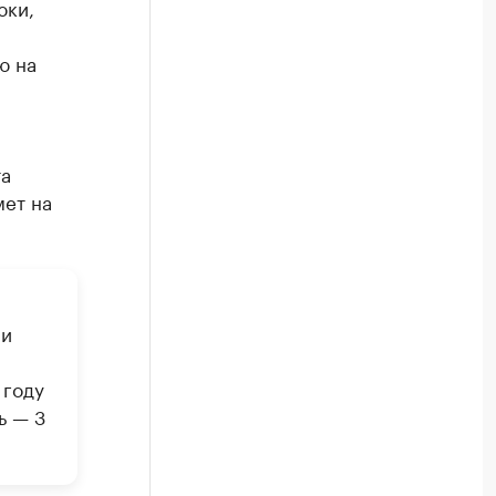
юки,
ю на
та
мет на
 и
 году
ь — 3