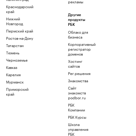
рекламы
Краснодарский
край
Другие
Нижний
продукты
Новгород
РБК
Пермский край
Облако для
бизнеса
Ростов-на-Дону
Корпоративный
Татарстан
регистратор
Тюмень
доменов
Черноземье
Хостинг
сайтов
Кавказ
Рег.решения
Карелия
Знакомства
Мурманск
Сайт
Приморский
знакомств
край
podbor.ru
РБК
Компании
РБК Курсы
Школа
управления
РБК